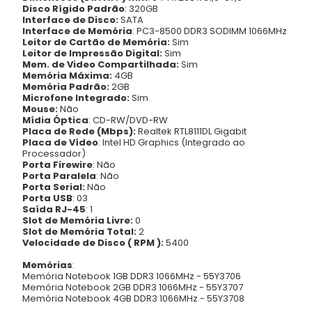
Disco Rígido Padrão
: 320GB
Interface de Disco:
SATA
Interface de Memória
: PC3-8500 DDR3 SODIMM 1066MHz
Leitor de Cartão de Memória:
Sim
Leitor de Impressão Digital:
Sim
Mem. de Video Compartilhada:
Sim
Memória Máxima:
4GB
Memória Padrão:
2GB
Microfone Integrado:
Sim
Mouse:
Não
Mídia Óptica
: CD-RW/DVD-RW
Placa de Rede (Mbps):
Realtek RTL8111DL Gigabit
Placa de Vídeo
: Intel HD Graphics (Integrado ao
Processador)
Porta Firewire
: Não
Porta Paralela
: Não
Porta Serial:
Não
Porta USB
: 03
Saída RJ-45
: 1
Slot de Memória Livre:
0
Slot de Memória Total:
2
Velocidade de Disco ( RPM ):
5400
Memórias
:
Memória Notebook 1GB DDR3 1066MHz - 55Y3706
Memória Notebook 2GB DDR3 1066MHz - 55Y3707
Memória Notebook 4GB DDR3 1066MHz - 55Y3708