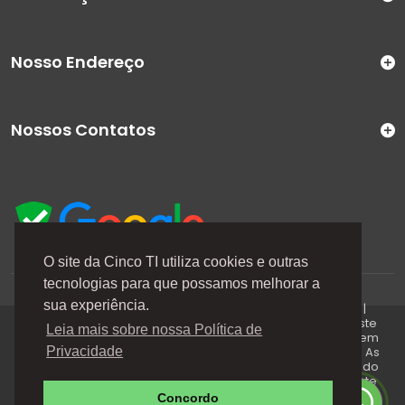
Nosso Endereço
Nossos Contatos
O site da Cinco TI utiliza cookies e outras
tecnologias para que possamos melhorar a
A Cinco TI (5TI) é uma marca registrada de CINCO TI
sua experiência.
COMERCIO E SERVICOS LTDA | CNPJ: 08.307.867/0001-04 |
Todos os direitos reservados. Os preços anunciados neste
Leia mais sobre nossa Política de
site ou via e-mails promocionais podem ser alterados sem
prévio aviso. A 5TI não é responsável por erros descritos. As
Privacidade
fotos contidas nessa página são meramente ilustrativas do
produto e podem variar de acordo com o fornecedor/lote
do fabricante. Este site trabalha 100% em criptografia SSL.
Concordo