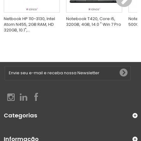
Netbook HP 110-3130, Intel
Notebook T420, Core i5,
Noteb
Atom N455, 2GB RAM, HD
320GB, 4GB, 14.0 " Win 7 Pro
500GB,
320GB, 10.1",...
Categorias
Informação