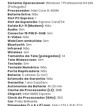
Sistema Operacional
:
Windows 7 Professional 64 bits
(Português)
Processador:
Intel Core i5 460M
Bateria Extra:
Não
Slot PC Express:
1
Slot de Expansão:
Express Card/34
Saída RJ-11 (Modem):
Não
Áudio:
Sim
Conector 15 PIN D-SUB:
Sim
S-Video:
Não
WebCam embutida:
Sim
Bluetooth
: Sim
Infrared
: Não
Wireless
: sim
Tamanho da Tela (polegadas):
14
Tela Widescreen
: Sim
Teclado:
Sim
Teclado Numérico
: Não
Porta Replicadora
: Não
Bateria
: 6 células (Li-Ion)
Extensão de Garantia
: Não
Garantia:
1 ano EasyServ
Autonomia da Bateria
: 4h:20 min
Cache de Processador (L2):
3MB
Chipset:
Intel HM55 Express
Clock do Processador (GHz):
253
Cor
: Preto Brilhante
Dimensões (L x A x P) mm
: 344 x 233 x 31,8-37,0