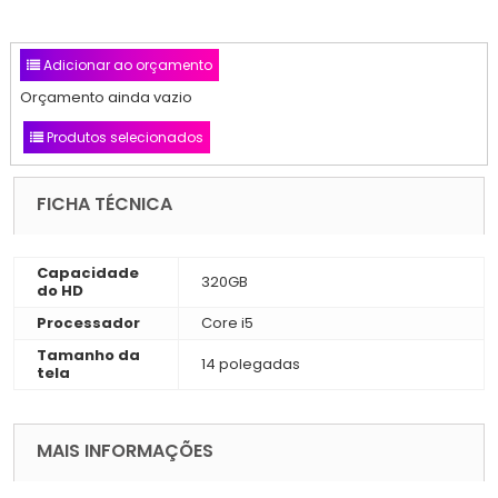
Adicionar ao orçamento
Orçamento ainda vazio
Produtos selecionados
FICHA TÉCNICA
Capacidade
320GB
do HD
Processador
Core i5
Tamanho da
14 polegadas
tela
MAIS INFORMAÇÕES