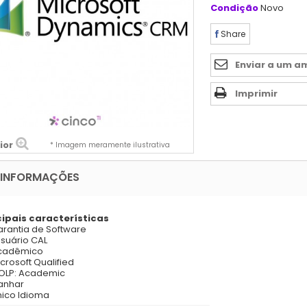
Condição
Novo
Share
Enviar a um a
Imprimir
ior
* Imagem meramente ilustrativa
 INFORMAÇÕES
cipais características
rantia de Software
usuário CAL
cadêmico
crosoft Qualified
OLP: Academic
anhar
nico Idioma