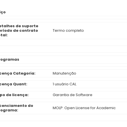
iço
etalhes de suporte
eríodo de contrato
Termo completo
tal:
rogramas
icença Categoria:
Manutenção
icença Quant:
1 usuário CAL
ipo de licença:
Garantia de Software
icenciamento do
MOLP: Open License for Academic
rograma: