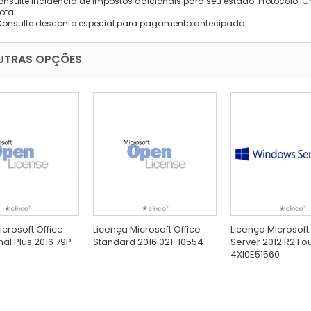
onsulte incidência de impostos adicionais para seu estado: Protocolo ICMS
ota.
Consulte desconto especial para pagamento antecipado.
UTRAS OPÇÕES
icrosoft Office
Licença Microsoft Office
Licença Microsof
nal Plus 2016 79P-
Standard 2016 021-10554
Server 2012 R2 Fo
4XI0E51560