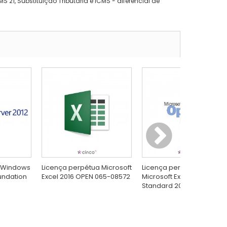
 21, Substituição Tributária e ICMS - diferencial de
t Windows
Licença perpétua Microsoft
Licença perpétua Open
undation
Excel 2016 OPEN 065-08572
Microsoft Exchange
Standard 2016 312-04349