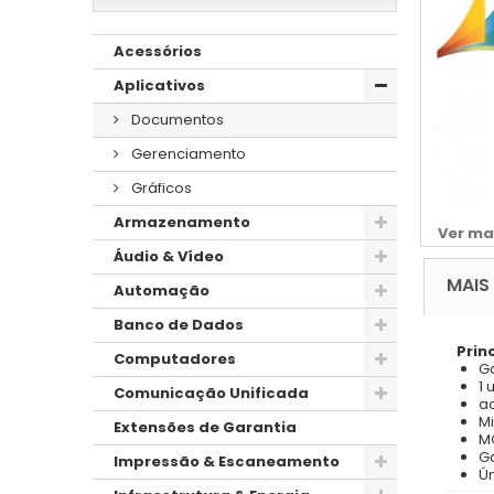
Acessórios
Aplicativos
Documentos
Gerenciamento
Gráficos
Armazenamento
Ver ma
Áudio & Vídeo
MAIS
Automação
Banco de Dados
Prin
Computadores
Ga
1 
Comunicação Unificada
a
Mi
Extensões de Garantia
M
G
Impressão & Escaneamento
Ú