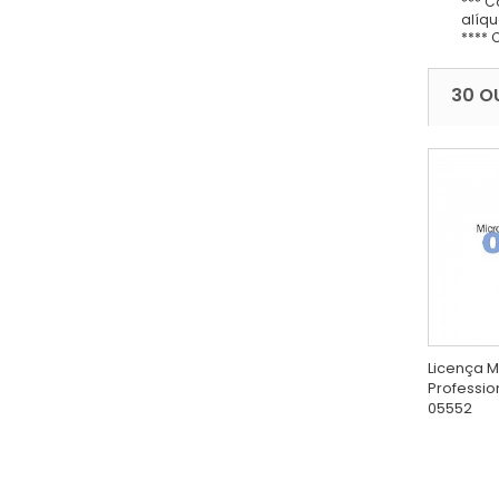
*** C
alíqu
**** 
30 O
Licença M
Professio
05552