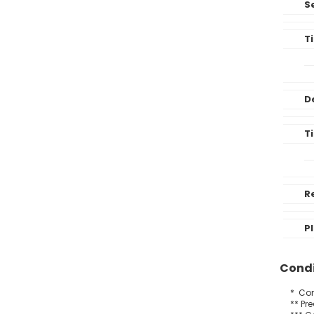
S
T
D
T
R
P
Condi
* Con
** Pr