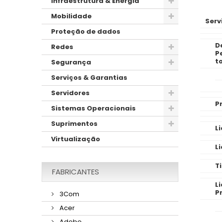
Infraestrutura & Energia
Mobilidade
Serv
Proteção de dados
D
Redes
P
to
Segurança
Serviços & Garantias
Servidores
P
Sistemas Operacionais
Suprimentos
L
Virtualização
L
T
FABRICANTES
L
P
3Com
Acer
Adobe