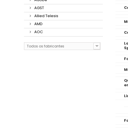
C
AGST
Allied Telesis
M
AMD
AOC
C
L
Todos os fabricantes
Sp
F
M
Q
e
L
F