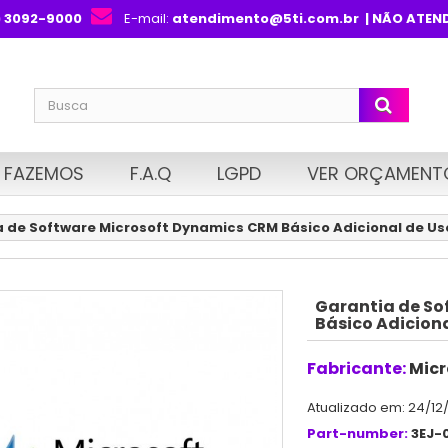
) 3092-9000
E-mail:
atendimento@5ti.com.br
| NÃO ATEN
 FAZEMOS
F.A.Q
LGPD
VER ORÇAMENT
 de Software Microsoft Dynamics CRM Básico Adicional de Us
Garantia de So
Básico Adicion
Fabricante:
Micr
Atualizado em: 24/12
Part-number:
3EJ-