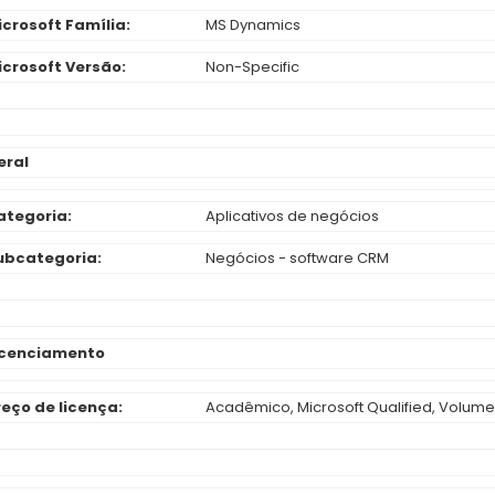
icrosoft Família:
MS Dynamics
icrosoft Versão:
Non-Specific
eral
ategoria:
Aplicativos de negócios
ubcategoria:
Negócios - software CRM
icenciamento
reço de licença:
Acadêmico, Microsoft Qualified, Volume