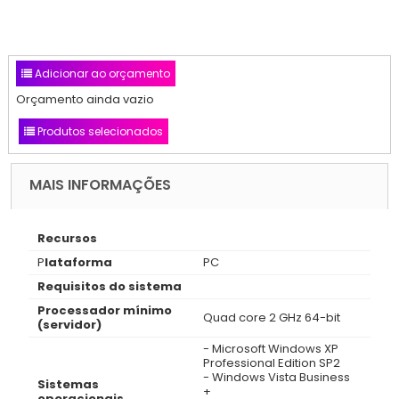
Adicionar ao orçamento
Orçamento ainda vazio
Produtos selecionados
MAIS INFORMAÇÕES
Recursos
P
lataforma
PC
Requisitos do sistema
Processador mínimo
Quad core 2 GHz 64-bit
(servidor)
- Microsoft Windows XP
Professional Edition SP2
- Windows Vista Business
Sistemas
+
operacionais