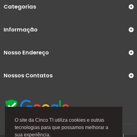
Categorias
Informação
Nosso Endereço
Nossos Contatos
O site da Cinco TI utiliza cookies e outras
tecnologias para que possamos melhorar a
A Cinco TI (5TI) é uma marca registrada de CINCO TI
sua experiência.
COMERCIO E SERVICOS LTDA | CNPJ: 08.307.867/0001-04 |