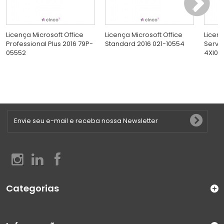
Licença Microsoft Office
Licença Microsoft Office
Licen
Professional Plus 2016 79P-
Standard 2016 021-10554
Serve
05552
4XI0E
Categorias