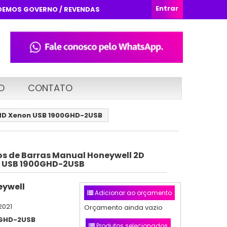
Entrar
DEMOS GOVERNO / REVENDAS
O
CONTATO
GHD Xenon USB 1900GHD-2USB
gos de Barras Manual Honeywell 2D
 USB 1900GHD-2USB
ywell
Adicionar ao orçamento
2021
Orçamento ainda vazio
GHD-2USB
Produtos selecionados