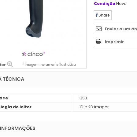
Condição
Novo
Share
Enviar a um a
Imprimir
ior
* Imagem meramente ilustrativa
A TÉCNICA
face
USB
logia do leitor
1D e 2D imager
 INFORMAÇÕES