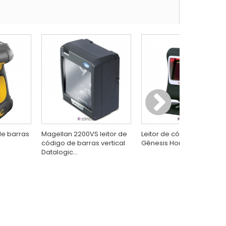
de barras
Magellan 2200VS leitor de
Leitor de código de barra
código de barras vertical
Gênesis Honeywell USB
Datalogic...