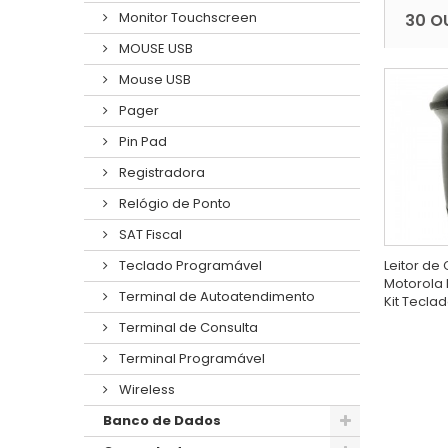
Monitor Touchscreen
30 O
MOUSE USB
Mouse USB
Pager
Pin Pad
Registradora
Relógio de Ponto
SAT Fiscal
Leitor de
Teclado Programável
Motorola 
Terminal de Autoatendimento
Kit Tecla
Terminal de Consulta
Terminal Programável
Wireless
Banco de Dados