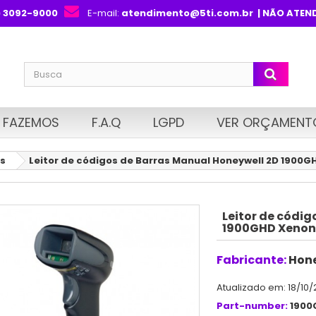
) 3092-9000
E-mail:
atendimento@5ti.com.br
| NÃO ATEN
 FAZEMOS
F.A.Q
LGPD
VER ORÇAMENT
as
Leitor de códigos de Barras Manual Honeywell 2D 1900
Leitor de códi
1900GHD Xenon
Fabricante:
Hone
Atualizado em: 18/10/
Part-number:
1900