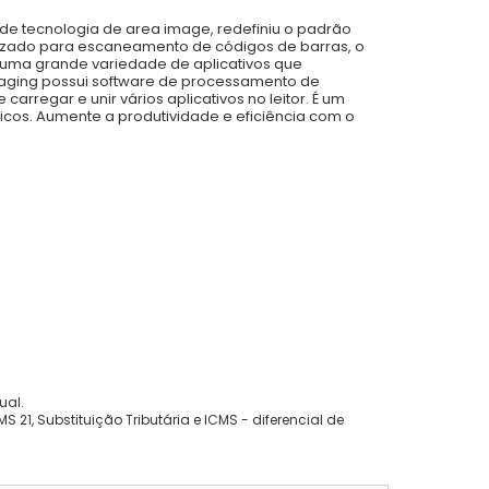
 de tecnologia de area image, redefiniu o padrão
izado para escaneamento de códigos de barras, o
 uma grande variedade de aplicativos que
maging possui software de processamento de
rregar e unir vários aplicativos no leitor. É um
micos. Aumente a produtividade e eficiência com o
ual.
 21, Substituição Tributária e ICMS - diferencial de