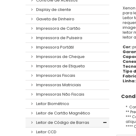
Controle de Acessos
Xenon 
Display de cliente
para l
Leitor
Gaveta de Dinheiro
requer
imagen
Impressora de Cartão
leitor
leitor
Impressora de Pulseira
Cor:
p
Impressora Portátil
Garan
Capac
Impressoras de Cheque
Conex
Impressoras de Etiqueta
Tecno
Tipo d
Impressoras Fiscais
Fabri
Linha:
Impressoras Matriciais
Impressoras Não Fiscais
Condi
Leitor Biométrico
* Con
** Pr
Leitor de Cartão Magnético
*** C
alíqu
Leitor de Código de Barras
**** 
Leitor CCD