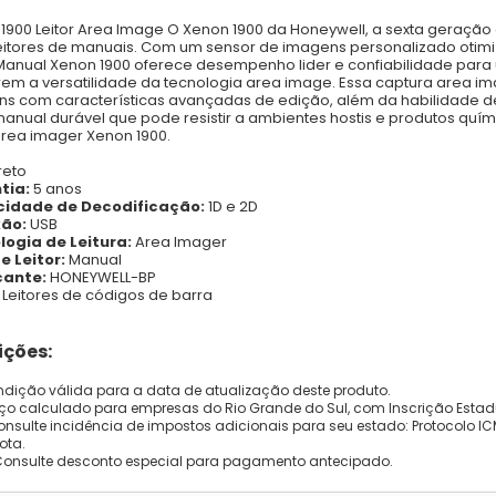
1900 Leitor Area Image O Xenon 1900 da Honeywell, a sexta geração
eitores de manuais. Com um sensor de imagens personalizado otim
 Manual Xenon 1900 oferece desempenho lider e confiabilidade para
em a versatilidade da tecnologia area image. Essa captura area i
s com características avançadas de edição, além da habilidade de ca
 manual durável que pode resistir a ambientes hostis e produtos quí
 area imager Xenon 1900.
reto
tia:
5 anos
idade de Decodificação:
1D e 2D
ão:
USB
logia de Leitura:
Area Imager
e Leitor:
Manual
cante:
HONEYWELL-BP
Leitores de códigos de barra
ções:
dição válida para a data de atualização deste produto.
eço calculado para empresas do Rio Grande do Sul, com Inscrição Estad
onsulte incidência de impostos adicionais para seu estado: Protocolo ICMS
ota.
Consulte desconto especial para pagamento antecipado.