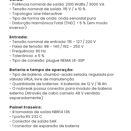
-
Potência nominal de saída: 2100 Watts / 3000 VA
-
Tensão nominal de saída: 115 V / ± 10 %
-
Topologia: Line Interactive
-
Tipo de forma de onda: onda senoidal pura
-
Distorção Harmônica Total (THD): < 5 % (em modo
inversor)
Entrada:
-
Tensão nominal de entrada: 115 – 127 / 220 V
-
Faixa de tensão: 98 – 140 / 192 – 250 V
-
Frequência: 60 Hz
-
Tolerância: ± 5 %
-
Tipo de conexão: plugue NEMA L6-30P
Bateria e tempo de operação:
-
Tipo de bateria: chumbo-acida selada, regulada por
válvula VRLA, livre de manutenção
-
Quantidade de baterias: 4 baterias de 12 V / 18 Ah
-
O nobreak possui conector para modulo de bateria
externo (Através de cabo camelo 48 V vendido
separadamente)
Painel traseiro:
-
8 tomadas de saída NBR14.136
-
1 porta RS 232 C
-
Conector de saída SAK
-
1 conector de expansão de bateria