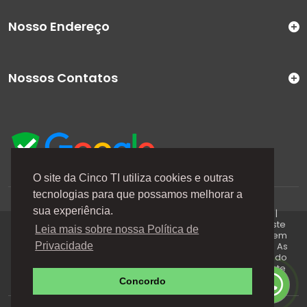
Nosso Endereço
Nossos Contatos
O site da Cinco TI utiliza cookies e outras
tecnologias para que possamos melhorar a
A Cinco TI (5TI) é uma marca registrada de CINCO TI
sua experiência.
COMERCIO E SERVICOS LTDA | CNPJ: 08.307.867/0001-04 |
Todos os direitos reservados. Os preços anunciados neste
Leia mais sobre nossa Política de
site ou via e-mails promocionais podem ser alterados sem
prévio aviso. A 5TI não é responsável por erros descritos. As
Privacidade
fotos contidas nessa página são meramente ilustrativas do
produto e podem variar de acordo com o fornecedor/lote
do fabricante. Este site trabalha 100% em criptografia SSL.
Concordo