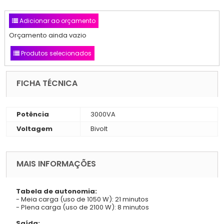
Adicionar ao orçamento
Orçamento ainda vazio
Produtos selecionados
FICHA TÉCNICA
Potência
3000VA
Voltagem
Bivolt
MAIS INFORMAÇÕES
Tabela de autonomia:
-
Meia carga (uso de 1050 W): 21 minutos
-
Plena carga (uso de 2100 W): 8 minutos
Saída: