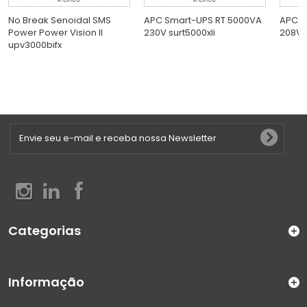
No Break Senoidal SMS
APC Smart-UPS RT 5000VA
APC S
Power Power Vision II
230V surt5000xli
208V s
upv3000bifx
Categorias
Informação