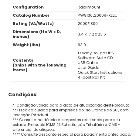
Configuration
Rackmount
Catalog Number
PW9130L2000R-XL2U
Rating (VA/Watts)
2000/1800
Dimensions (H x W x D,
3.4 x 17.2 x 23.6
inches)
Weight (lbs)
63.9
1 ready-to-go UPS
Software Suite CD
Contents
USB Cable
(Ships with the following
User Guide
items)
Quick Start Instructions
4-post Rail Kit
Condições:
* Condição válida para a data de atualização deste produto.
** Preço calculado para empresas do Rio Grande do Sul, com
Inscrição Estadual.
*** Consulte incidência de impostos adicionais para seu
estado: Protocolo ICMS 21, Substituição Tributária e ICMS -
diferencial de alíquota.
**** Consulte desconto especial para pagamento antecipado.