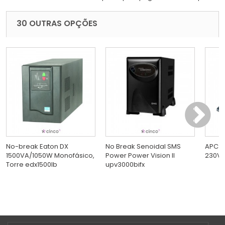
30 OUTRAS OPÇÕES
No-break Eaton DX
No Break Senoidal SMS
APC S
1500VA/1050W Monofásico,
Power Power Vision II
230V s
Torre edx1500lb
upv3000bifx