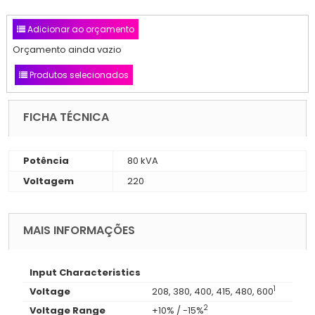
Adicionar ao orçamento
Orçamento ainda vazio
Produtos selecionados
FICHA TÉCNICA
Potência
80 kVA
Voltagem
220
MAIS INFORMAÇÕES
Input Characteristics
1
Voltage
208, 380, 400, 415, 480, 600
2
Voltage Range
+10% / -15%