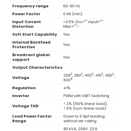
Frequency range
55-65 Hz
Power Factor
0.99 (min)
Input Current
<4.5% (no="" input=""
Distortion
filter="">
Soft Start Capability
Yes
Internal Backfeed
Yes
Protection
Broadcast global
Yes
support
Output Characteristics
3
3
3
3
3
208
, 380
, 400
, 415
, 480
,
Voltage
4
600
Regulation
±1%
Inverter
PWM with IGBT Switching
< 2% (100% linear load);
Voltage THD
< 5% (non-linear load)
Load Power Factor
Down to 0.9pf leading
Range
without de-rating
80 kVA, 208V: 23.6