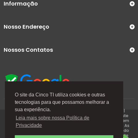
Informação
Nosso Endereço
Nossos Contatos
O site da Cinco TI utiliza cookies e outras
tecnologias para que possamos melhorar a
A Cinco TI (5TI) é uma marca registrada de CINCO TI
sua experiência.
COMERCIO E SERVICOS LTDA | CNPJ: 08.307.867/0001-04 |
Todos os direitos reservados. Os preços anunciados neste
Leia mais sobre nossa Política de
site ou via e-mails promocionais podem ser alterados sem
prévio aviso. A 5TI não é responsável por erros descritos. As
Privacidade
fotos contidas nessa página são meramente ilustrativas do
produto e podem variar de acordo com o fornecedor/lote