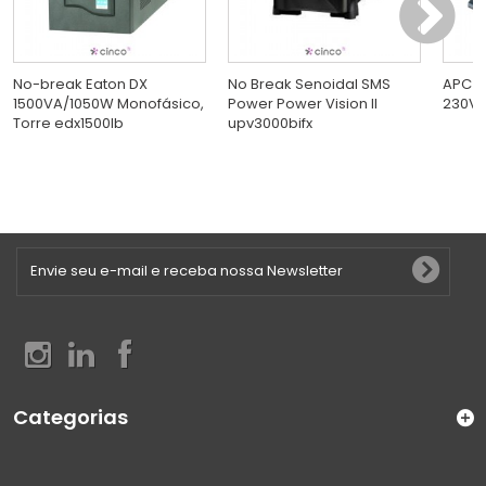
No-break Eaton DX
No Break Senoidal SMS
APC S
1500VA/1050W Monofásico,
Power Power Vision II
230V s
Torre edx1500lb
upv3000bifx
Categorias