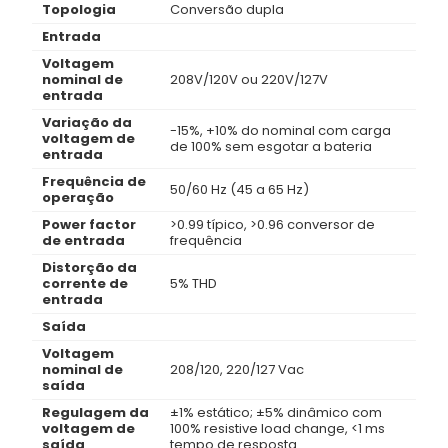
Topologia
Conversão dupla
Entrada
Voltagem
nominal de
208V/120V ou 220V/127V
entrada
Variação da
-15%, +10% do nominal com carga
voltagem de
de 100% sem esgotar a bateria
entrada
Frequência de
50/60 Hz (45 a 65 Hz)
operação
Power factor
>0.99 típico, >0.96 conversor de
de entrada
frequência
Distorção da
corrente de
5% THD
entrada
Saída
Voltagem
nominal de
208/120, 220/127 Vac
saída
Regulagem da
±1% estático; ±5% dinâmico com
voltagem de
100% resistive load change, <1 ms
saída
tempo de resposta