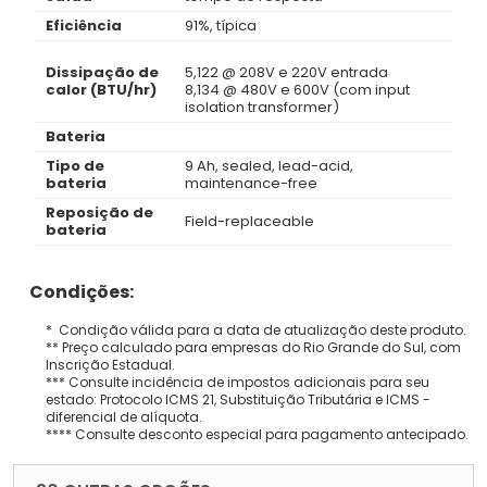
Eficiência
91%, típica
Dissipação de
5,122 @ 208V e 220V entrada
calor (BTU/hr)
8,134 @ 480V e 600V (com input
isolation transformer)
Bateria
Tipo de
9 Ah, sealed, lead-acid,
bateria
maintenance-free
Reposição de
Field-replaceable
bateria
Condições:
* Condição válida para a data de atualização deste produto.
** Preço calculado para empresas do Rio Grande do Sul, com
Inscrição Estadual.
*** Consulte incidência de impostos adicionais para seu
estado: Protocolo ICMS 21, Substituição Tributária e ICMS -
diferencial de alíquota.
**** Consulte desconto especial para pagamento antecipado.