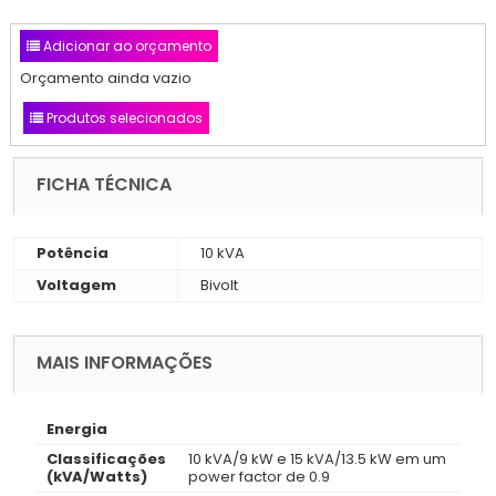
Adicionar ao orçamento
Orçamento ainda vazio
Produtos selecionados
FICHA TÉCNICA
Potência
10 kVA
Voltagem
Bivolt
MAIS INFORMAÇÕES
Energia
Classificações
10 kVA/9 kW e 15 kVA/13.5 kW em um
(kVA/Watts)
power factor de 0.9