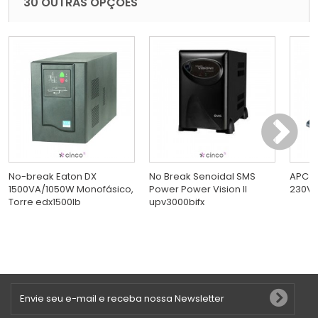
30 OUTRAS OPÇÕES
No-break Eaton DX
No Break Senoidal SMS
APC S
1500VA/1050W Monofásico,
Power Power Vision II
230V s
Torre edx1500lb
upv3000bifx