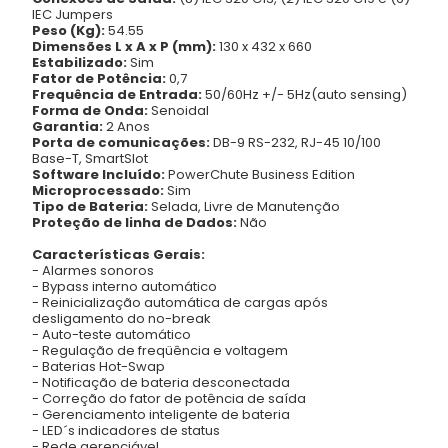
IEC Jumpers
Peso (Kg):
54.55
Dimensões L x A x P (mm):
130 x 432 x 660
Estabilizado:
Sim
Fator de Potência:
0,7
Frequência de Entrada:
50/60Hz +/- 5Hz(auto sensing)
Forma de Onda:
Senoidal
Garantia:
2 Anos
Porta de comunicações:
DB-9 RS-232, RJ-45 10/100
Base-T, SmartSlot
Software Incluído:
PowerChute Business Edition
Microprocessado:
Sim
Tipo de Bateria:
Selada, Livre de Manutenção
Proteção de linha de Dados:
Não
Características Gerais:
- Alarmes sonoros
- Bypass interno automático
- Reinicialização automática de cargas após
desligamento do no-break
- Auto-teste automático
- Regulação de freqüência e voltagem
- Baterias Hot-Swap
- Notificação de bateria desconectada
- Correção do fator de potência de saída
- Gerenciamento inteligente de bateria
- LED´s indicadores de status
- Rede gerenciável