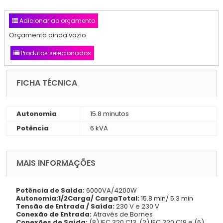
Adicionar ao orçamento
Orçamento ainda vazio
Produtos selecionados
FICHA TÉCNICA
Autonomia
15.8 minutos
Potência
6 kVA
MAIS INFORMAÇÕES
Potência de Saída:
6000VA/4200W
Autonomia:1/2Carga/ CargaTotal:
15.8 min/ 5.3 min
Tensão de Entrada / Saída:
230 V e 230 V
Conexão de Entrada:
Através de Bornes
Conexões de Saída:
(8) IEC 320 C13, (2) IEC 320 C19 e (6)