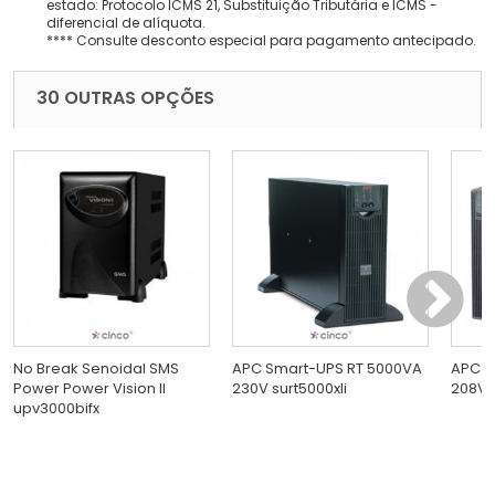
estado: Protocolo ICMS 21, Substituição Tributária e ICMS -
diferencial de alíquota.
**** Consulte desconto especial para pagamento antecipado.
30 OUTRAS OPÇÕES
No Break Senoidal SMS
APC Smart-UPS RT 5000VA
APC S
Power Power Vision II
230V surt5000xli
208V s
upv3000bifx