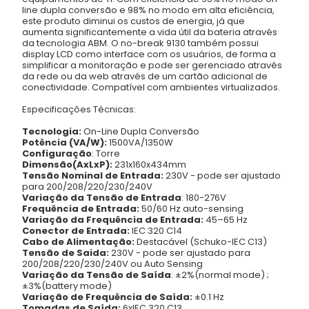
line dupla conversão e 98% no modo em alta eficiência,
este produto diminui os custos de energia, já que
aumenta significantemente a vida útil da bateria através
da tecnologia ABM. O no-break 9130 também possui
display LCD como interface com os usuários, de forma a
simplificar a monitoração e pode ser gerenciado através
da rede ou da web através de um cartão adicional de
conectividade. Compatível com ambientes virtualizados.
Especificações Técnicas:
Tecnologia:
On-Line Dupla Conversão
Potência (VA/W):
1500VA/1350W
Configuração
: Torre
Dimensão(AxLxP):
231x160x434mm
Tensão Nominal de Entrada:
230V - pode ser ajustado
para 200/208/220/230/240V
Variação da Tensão de Entrada
: 180-276V
Frequência de Entrada:
50/60 Hz auto-sensing
Variação da Frequência de Entrada:
45–65 Hz
Conector de Entrada:
IEC 320 C14
Cabo de Alimentação:
Destacável (Schuko-IEC C13)
Tensão de Saida:
230V - pode ser ajustado para
200/208/220/230/240V ou Auto Sensing
Variação da Tensão de Saída
: ±2%(normal mode) ;
±3%(battery mode)
Variação de Frequência de Saída:
±0.1 Hz
Tomadas de Saída:
6xIEC 320 C13