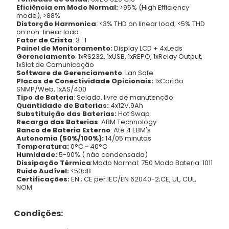
Eficiência em Modo Normal:
>95% (High Efficiency
mode), >88%
Distorção Harmonica
: <3% THD on linear load; <5% THD
on non-linear load
Fator de Crista
: 3 : 1
Painel de Monitoramento:
Display LCD + 4xLeds
Gerenciamento
: 1xRS232, 1xUSB, 1xREPO, 1xRelay Output,
1xSlot de Comunicação
Software de Gerenciamento
: Lan Safe
Placas de Conectividade Opicionais:
1xCartão
SNMP/Web, 1xAS/400
Tipo de Bateria
: Selada, livre de manutenção
Quantidade de Baterias:
4x12V,9Ah
Substituição das Baterias:
Hot Swap
Recarga das Baterias
: ABM Technology
Banco de Bateria Externo
: Até 4 EBM's
Autonomia (50%/100%):
14/05 minutos
Temperatura:
0°C ~ 40°C
Humidade:
5-90% ( não condensada)
Dissipação Térmica
:Modo Normal: 750 Modo Bateria: 1011
Ruido Audível:
<50dB
Certificações:
EN ; CE per IEC/EN 62040-2;CE, UL, CUL,
NOM
Condições: