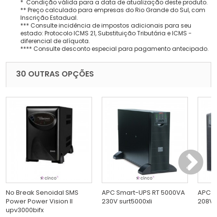
* Condição válida para a data de atualização deste produto.
** Preço calculado para empresas do Rio Grande do Sul, com
Inscrição Estadual.
*** Consulte incidência de impostos adicionais para seu
estado: Protocolo ICMS 21, Substituição Tributária e ICMS -
diferencial de alíquota.
**** Consulte desconto especial para pagamento antecipado.
30 OUTRAS OPÇÕES
No Break Senoidal SMS
APC Smart-UPS RT 5000VA
APC S
Power Power Vision II
230V surt5000xli
208V s
upv3000bifx