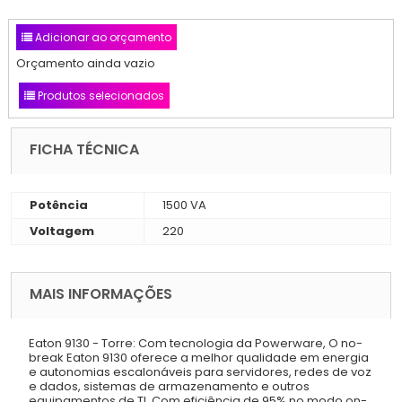
Adicionar ao orçamento
Orçamento ainda vazio
Produtos selecionados
FICHA TÉCNICA
Potência
1500 VA
Voltagem
220
MAIS INFORMAÇÕES
Eaton 9130 - Torre: Com tecnologia da Powerware, O no-
break Eaton 9130 oferece a melhor qualidade em energia
e autonomias escalonáveis para servidores, redes de voz
e dados, sistemas de armazenamento e outros
equipamentos de TI. Com eficiência de 95% no modo on-