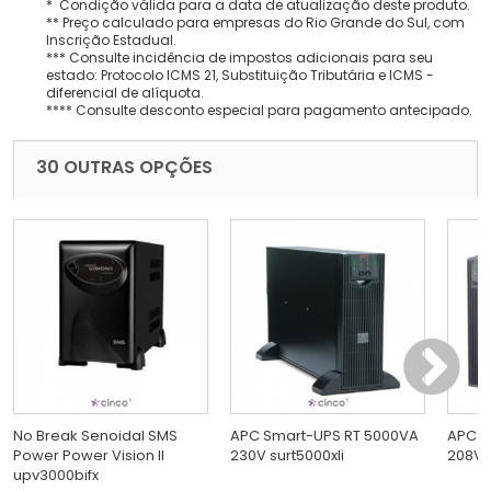
* Condição válida para a data de atualização deste produto.
** Preço calculado para empresas do Rio Grande do Sul, com
Inscrição Estadual.
*** Consulte incidência de impostos adicionais para seu
estado: Protocolo ICMS 21, Substituição Tributária e ICMS -
diferencial de alíquota.
**** Consulte desconto especial para pagamento antecipado.
30 OUTRAS OPÇÕES
No Break Senoidal SMS
APC Smart-UPS RT 5000VA
APC S
Power Power Vision II
230V surt5000xli
208V s
upv3000bifx