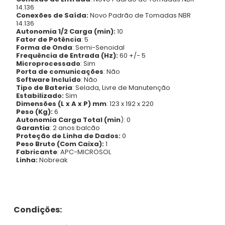
14.136
Conexões de Saída:
Novo Padrão de Tomadas NBR
14.136
Autonomia 1/2 Carga (min):
10
Fator de Potência
: 5
Forma de Onda
: Semi-Senoidal
Frequência de Entrada (Hz):
60 +/- 5
Microprocessado
: Sim
Porta de comunicações
: Não
Software Incluído
: Não
Tipo de Bateria
: Selada, Livre de Manutenção
Estabilizado:
Sim
Dimensões (L x A x P) mm
: 123 x 192 x 220
Peso (Kg):
6
Autonomia Carga Total (min
): 0
Garantia
: 2 anos balcão
Proteção de Linha de Dados:
0
Peso Bruto (Com Caixa):
1
Fabricante
: APC-MICROSOL
Linha:
Nobreak
Condições: