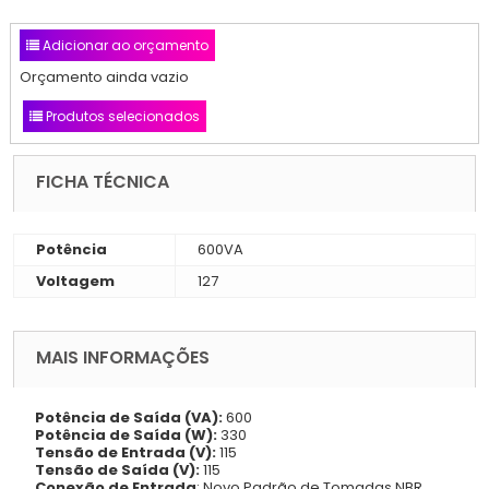
Adicionar ao orçamento
Orçamento ainda vazio
Produtos selecionados
FICHA TÉCNICA
Potência
600VA
Voltagem
127
MAIS INFORMAÇÕES
Potência de Saída (VA):
600
Potência de Saída (W):
330
Tensão de Entrada (V):
115
Tensão de Saída (V):
115
Conexão de Entrada
: Novo Padrão de Tomadas NBR