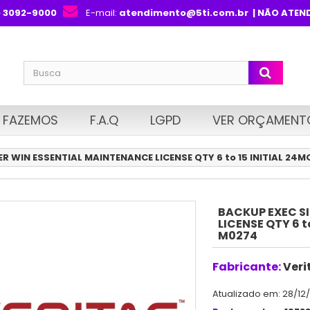
) 3092-9000
E-mail:
atendimento@5ti.com.br
| NÃO ATEN
 FAZEMOS
F.A.Q
LGPD
VER ORÇAMENT
ER WIN ESSENTIAL MAINTENANCE LICENSE QTY 6 to 15 INITIAL 2
BACKUP EXEC S
LICENSE QTY 6 
M0274
Fabricante:
Veri
Atualizado em: 28/12