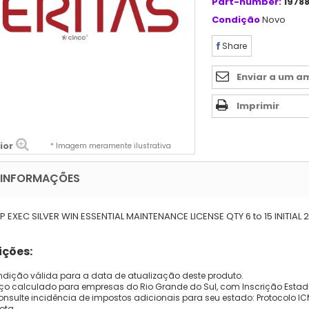
Part-number:
1978
Condição
Novo
Share
Enviar a um a
Imprimir
ior
* Imagem meramente ilustrativa
 INFORMAÇÕES
 EXEC SILVER WIN ESSENTIAL MAINTENANCE LICENSE QTY 6 to 15 INITI
ções:
dição válida para a data de atualização deste produto.
eço calculado para empresas do Rio Grande do Sul, com Inscrição Estad
onsulte incidência de impostos adicionais para seu estado: Protocolo ICMS
ota.