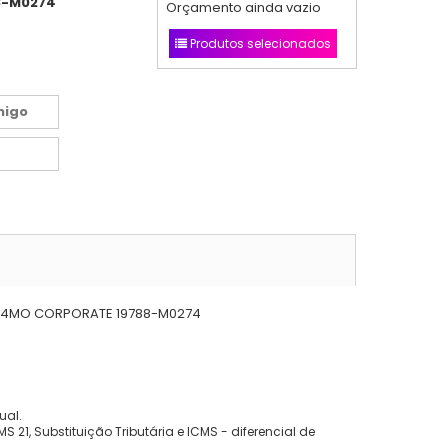
8-M0274
Orçamento ainda vazio
Produtos selecionados
migo
AL 24MO CORPORATE 19788-M0274
ual.
 21, Substituição Tributária e ICMS - diferencial de