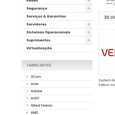
Redes
**** 
Segurança
Serviços & Garantias
30 O
Servidores
Sistemas Operacionais
Suprimentos
Virtualização
FABRICANTES
3Com
System R
Acer
Edition Ve
Adobe
AGST
Allied Telesis
AMD