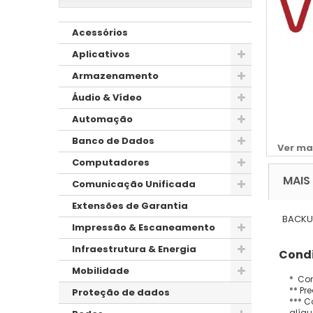
Acessórios
Aplicativos
Armazenamento
Áudio & Vídeo
Automação
Banco de Dados
Ver ma
Computadores
MAIS
Comunicação Unificada
Extensões de Garantia
BACKUP
Impressão & Escaneamento
Infraestrutura & Energia
Condi
Mobilidade
* Con
** Pr
Proteção de dados
*** C
alíqu