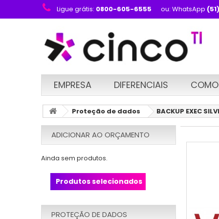
Ligue grátis:
0800-605-6555
ou: WhatsApp
(51
EMPRESA
DIFERENCIAIS
COMO
Proteção de dados
BACKUP EXEC SILV
ADICIONAR AO ORÇAMENTO
Ainda sem produtos.
Produtos selecionados
PROTEÇÃO DE DADOS