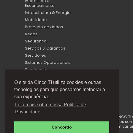
Impressão &
Escaneamento
Infraestrutura & Energia
Mobilidade
Proteção de dados
Redes
Segurança
Serviços & Garantias
Servidores
Sistemas Operacionais
Suprimentos
Virtualização
O site da Cinco TI utiliza cookies e outras
tecnologias para que possamos melhorar a
sua experiência.
Leia mais sobre nossa Política de
Privacidade
A Cinco TI (5TI) é uma marca registrada de CINCO TI
via e-mails promocionais podem ser alterados sem p
produto e podem variar 
Concordo