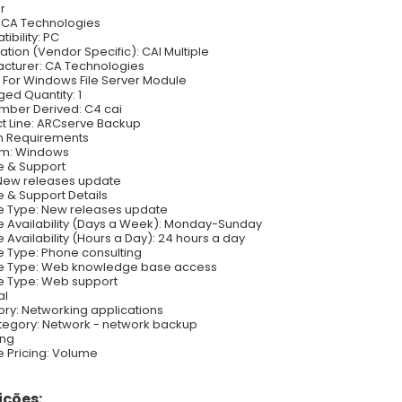
r
 CA Technologies
ibility: PC
zation (Vendor Specific): CAI Multiple
cturer: CA Technologies
 For Windows File Server Module
ed Quantity: 1
mber Derived: C4 cai
t Line: ARCserve Backup
m Requirements
rm: Windows
e & Support
New releases update
e & Support Details
e Type: New releases update
e Availability (Days a Week): Monday-Sunday
e Availability (Hours a Day): 24 hours a day
e Type: Phone consulting
e Type: Web knowledge base access
e Type: Web support
al
ry: Networking applications
egory: Network - network backup
ing
e Pricing: Volume
ções: