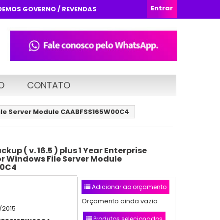
Entrar
DEMOS GOVERNO / REVENDAS
O
CONTATO
s File Server Module CAABFSS165W00C4
up ( v. 16.5 ) plus 1 Year Enterprise
r Windows File Server Module
00C4
Adicionar ao orçamento
Orçamento ainda vazio
/2015
Produtos selecionados