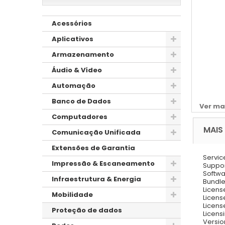
Acessórios
Aplicativos
Armazenamento
Áudio & Vídeo
Automação
Banco de Dados
Ver ma
Computadores
MAIS
Comunicação Unificada
Extensões de Garantia
Servic
Impressão & Escaneamento
Support
Softw
Infraestrutura & Energia
Bundle
Licens
Mobilidade
License
Licens
Proteção de dados
Licens
Version