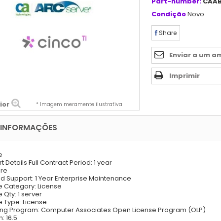
Part-number:
CAA
Condição
Novo
Share
Enviar a um a
Imprimir
ior
* Imagem meramente ilustrativa
 INFORMAÇÕES
e
 Details Full Contract Period: 1 year
are
d Support: 1 Year Enterprise Maintenance
e Category: License
 Qty: 1 server
e Type: License
ing Program: Computer Associates Open License Program (OLP)
: 16.5