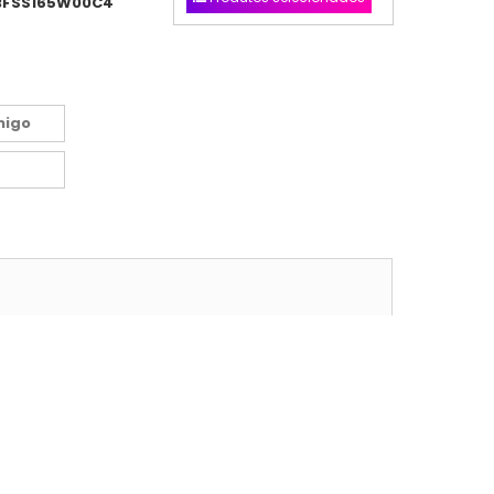
BFSS165W00C4
migo