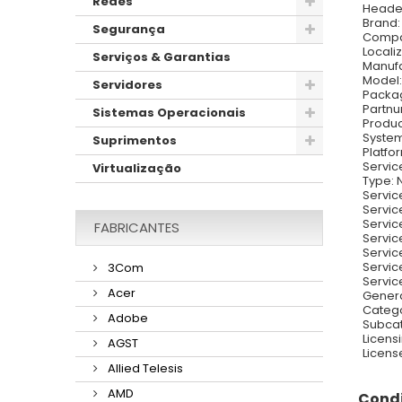
Redes
Heade
Brand:
Segurança
Compat
Locali
Serviços & Garantias
Manufa
Model:
Servidores
Packag
Partnu
Sistemas Operacionais
Produc
Syste
Suprimentos
Platfo
Servic
Virtualização
Type: 
Servic
Servic
Servic
FABRICANTES
Servic
Servic
Servic
3Com
Servic
Acer
Gener
Catego
Adobe
Subcat
Licens
AGST
Licens
Allied Telesis
AMD
Condi