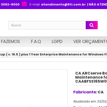
) 3092-9000
E-mail:
atendimento@5ti.com.br
| NÃO ATEN
 FAZEMOS
F.A.Q
LGPD
VER ORÇAMENT
p ( v. 16.5 ) plus 1 Year Enterprise Maintenance for Window
CA ARCserve Back
Maintenance fo
CAABFSS165W
Fabricante:
CA
Atualizado em: 02/02