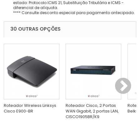
estado: Protocolo ICMS 21, Substituição Tributária e ICMS -
diferencial de alíquota.
**** Consulte desconto especial para pagamento antecipado.
30 OUTRAS OPÇÕES
Roteador Wireless Linksys
Roteador Cisco, 2 Portas
Rotea
Cisco E900-BR
WAN Gigabit, 2 portas LAN,
Belkin
CISCO1905BR/K9