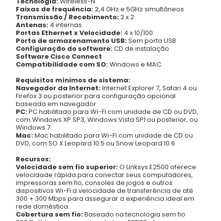
Tecnologia:
Wireless-N
Faixas de frequência:
2,4 GHz e 5GHz simultâneos
Transmissão / Recebimento:
2 x 2
Antenas:
4 internas
Portas Ethernet x Velocidade:
4 x 10/100
Porta de armazenamento USB:
Sem porta USB
Configuração do software:
CD de instalação
Software Cisco Connect
Compatibilidade com SO:
Windows e MAC
Requisitos mínimos de sistema:
Navegador da Internet:
Internet Explorer 7, Safari 4 ou
Firefox 3 ou posterior para configuração opcional
baseada em navegador
PC:
PC habilitado para Wi-Fi com unidade de CD ou DVD,
com Windows XP SP3, Windows Vista SP1 ou posterior, ou
Windows 7
Mac:
Mac habilitado para Wi-Fi com unidade de CD ou
DVD, com SO X Leopard 10.5 ou Snow Leopard 10.6
Recursos:
Velocidade sem fio superior:
O Linksys E2500 oferece
velocidade rápida para conectar seus computadores,
impressoras sem fio, consoles de jogos e outros
dispositivos Wi-Fi a velocidade de transferência de até
300 + 300 Mbps para assegurar a experiência ideal em
rede doméstica.
Cobertura sem fio:
Baseado na tecnologia sem fio