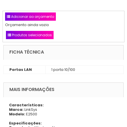
Adicionar ao orçamento
Orçamento ainda vazio
Produtos selecionados
FICHA TÉCNICA
Portas LAN
1 porta 10/100
MAIS INFORMAÇÕES
Características:
Marca:
LinkSys
Modelo:
E2500
Especificações: