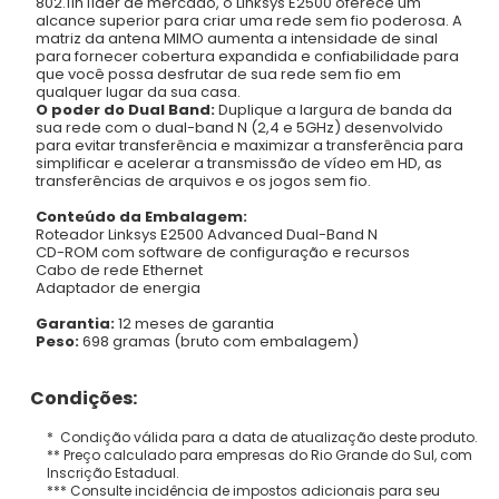
802.11n líder de mercado, o Linksys E2500 oferece um
alcance superior para criar uma rede sem fio poderosa. A
matriz da antena MIMO aumenta a intensidade de sinal
para fornecer cobertura expandida e confiabilidade para
que você possa desfrutar de sua rede sem fio em
qualquer lugar da sua casa.
O poder do Dual Band:
Duplique a largura de banda da
sua rede com o dual-band N (2,4 e 5GHz) desenvolvido
para evitar transferência e maximizar a transferência para
simplificar e acelerar a transmissão de vídeo em HD, as
transferências de arquivos e os jogos sem fio.
Conteúdo da Embalagem:
Roteador Linksys E2500 Advanced Dual-Band N
CD-ROM com software de configuração e recursos
Cabo de rede Ethernet
Adaptador de energia
Garantia:
12 meses de garantia
Peso:
698 gramas (bruto com embalagem)
Condições:
* Condição válida para a data de atualização deste produto.
** Preço calculado para empresas do Rio Grande do Sul, com
Inscrição Estadual.
*** Consulte incidência de impostos adicionais para seu