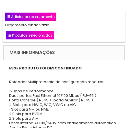
Adicionar ao orçamento
Orçamento ainda vazio
Produtos selecionados
MAIS INFORMAÇÕES
ESSE PRODUTO FOI DESCONTINUADO
Roteador Multiprotocolo de configuração modular:
120pps de Performance
Duas portas Fast Ethernet 10/100 Mbps ( RJ-45 )
Porta Console ( RJ45 ) , porta Auxiliar ( RJ45 )
4 Slots para HWIC, WIC, VWIC ou VIC
1 Slot para NM ou NME
2 Slots para PVDM
2 Slots para AIM
Fonte interna AC 110/240V com chaveamento automático
Aceita Fonte interna DC