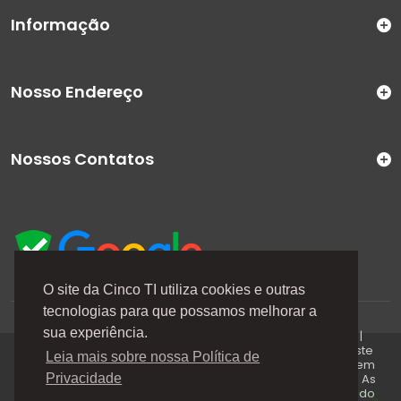
Informação
Nosso Endereço
Nossos Contatos
O site da Cinco TI utiliza cookies e outras
tecnologias para que possamos melhorar a
A Cinco TI (5TI) é uma marca registrada de CINCO TI
sua experiência.
COMERCIO E SERVICOS LTDA | CNPJ: 08.307.867/0001-04 |
Todos os direitos reservados. Os preços anunciados neste
Leia mais sobre nossa Política de
site ou via e-mails promocionais podem ser alterados sem
prévio aviso. A 5TI não é responsável por erros descritos. As
Privacidade
fotos contidas nessa página são meramente ilustrativas do