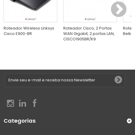
Roteador Wireless Linksys
Roteador Cisco, 2 Portas
Rotea
Cisco E900-BR
WAN Gigabit, 2 portas LAN,
Belkin
CISCO1905BR/K9
Categorias