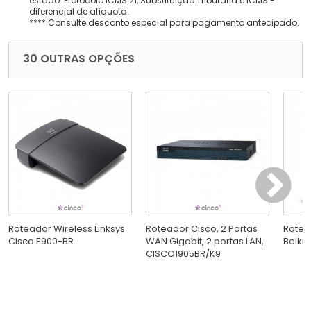
estado: Protocolo ICMS 21, Substituição Tributária e ICMS -
diferencial de alíquota.
**** Consulte desconto especial para pagamento antecipado.
30 OUTRAS OPÇÕES
Roteador Wireless Linksys
Roteador Cisco, 2 Portas
Rotea
Cisco E900-BR
WAN Gigabit, 2 portas LAN,
Belkin
CISCO1905BR/K9