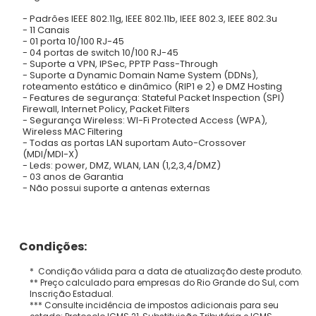
- Padrões IEEE 802.11g, IEEE 802.11b, IEEE 802.3, IEEE 802.3u
- 11 Canais
- 01 porta 10/100 RJ-45
- 04 portas de switch 10/100 RJ-45
- Suporte a VPN, IPSec, PPTP Pass-Through
- Suporte a Dynamic Domain Name System (DDNs),
roteamento estático e dinâmico (RIP1 e 2) e DMZ Hosting
- Features de segurança: Stateful Packet Inspection (SPI)
Firewall, Internet Policy, Packet Filters
- Segurança Wireless: WI-Fi Protected Access (WPA),
Wireless MAC Filtering
- Todas as portas LAN suportam Auto-Crossover
(MDI/MDI-X)
- Leds: power, DMZ, WLAN, LAN (1,2,3,4/DMZ)
- 03 anos de Garantia
- Não possui suporte a antenas externas
Condições:
* Condição válida para a data de atualização deste produto.
** Preço calculado para empresas do Rio Grande do Sul, com
Inscrição Estadual.
*** Consulte incidência de impostos adicionais para seu