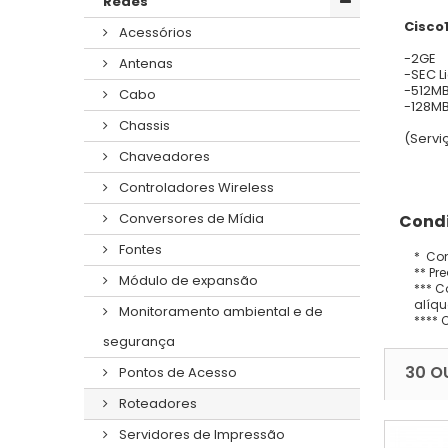
Redes
Cisco
Acessórios
-2GE
Antenas
-SEC L
-512M
Cabo
-128MB
Chassis
(Servi
Chaveadores
Controladores Wireless
Conversores de Mídia
Condi
Fontes
* Con
** Pr
Módulo de expansão
*** C
alíqu
Monitoramento ambiental e de
**** 
segurança
30 O
Pontos de Acesso
Roteadores
Servidores de Impressão