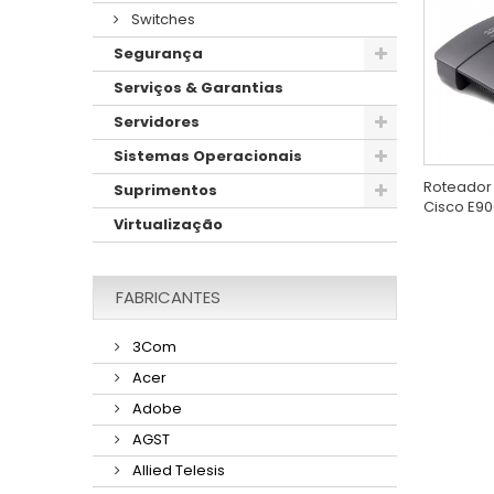
Switches
Segurança
Serviços & Garantias
Servidores
Sistemas Operacionais
Roteador 
Suprimentos
Cisco E9
Virtualização
FABRICANTES
3Com
Acer
Adobe
AGST
Allied Telesis