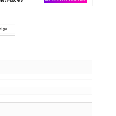
o1921-SEC/K9
migo