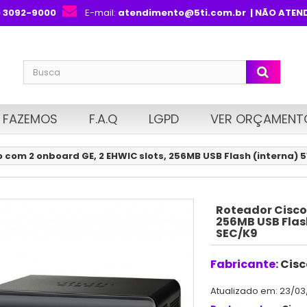
) 3092-9000
E-mail:
atendimento@5ti.com.br
| NÃO ATEN
 FAZEMOS
F.A.Q
LGPD
VER ORÇAMENT
 com 2 onboard GE, 2 EHWIC slots, 256MB USB Flash (interna)
Roteador Cisco
256MB USB Flas
SEC/K9
Fabricante:
Cisc
Atualizado em: 23/03