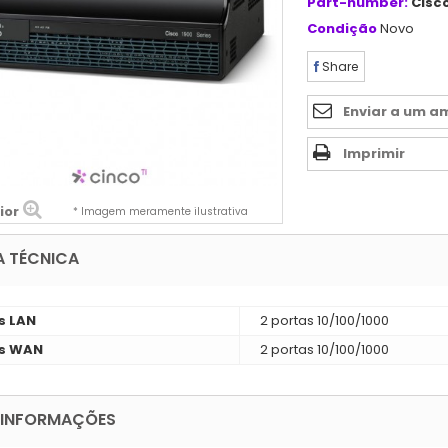
Part-number:
Cisc
Condição
Novo
Share
Enviar a um a
Imprimir
ior
* Imagem meramente ilustrativa
A TÉCNICA
s LAN
2 portas 10/100/1000
s WAN
2 portas 10/100/1000
 INFORMAÇÕES