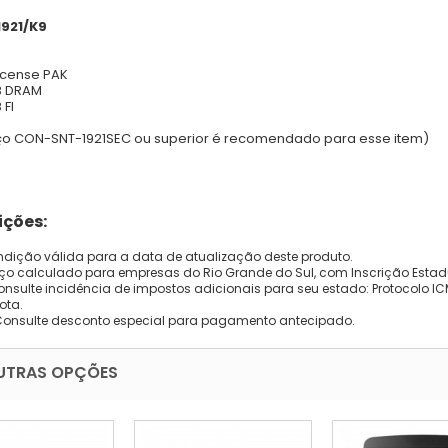
1921/K9
icense PAK
B DRAM
 Fl
ço CON-SNT-1921SEC ou superior é recomendado para esse item)
ções:
dição válida para a data de atualização deste produto.
eço calculado para empresas do Rio Grande do Sul, com Inscrição Estad
onsulte incidência de impostos adicionais para seu estado: Protocolo ICMS
ota.
Consulte desconto especial para pagamento antecipado.
UTRAS OPÇÕES