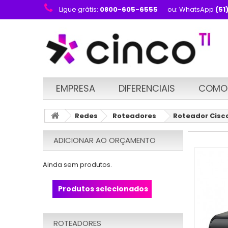
Ligue grátis:
0800-605-6555
ou: WhatsApp
(51
EMPRESA
DIFERENCIAIS
COMO
Redes
Roteadores
Roteador Cisco
ADICIONAR AO ORÇAMENTO
Ainda sem produtos.
Produtos selecionados
ROTEADORES