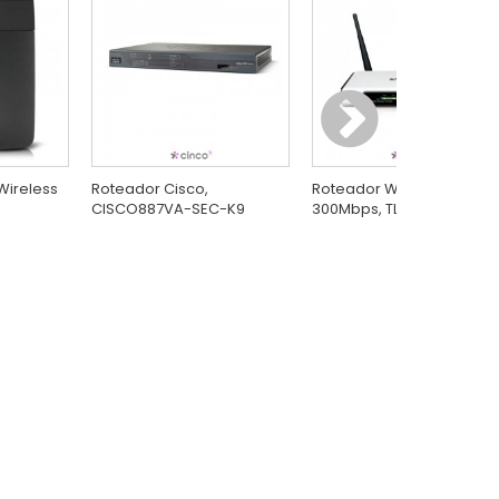
Wireless
Roteador Cisco,
Roteador Wireless N
CISCO887VA-SEC-K9
300Mbps, TL-WR941ND