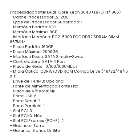
Processador: Intel Dual-Core Xeon 3040 (1.87GHz/1066)
- Cache Processador L2: 2MB
- Qtde de Processador Suportado: 1
- Memória Padrão: 1GB
- Memória Máxima: 8GB
- Interface Memória: PC2-5300 ECC DDR2 SDRAM DIMM
667MHz
- Disco Padrão: 160GB
- Disco Máximo: 2000GB
- Interface Disco: SATA Simple-Swap
- Controladora: SATA 4 Port
- Placa de Rede: 10/100/1000Mbps
- Mídia Óptica: CDRW/DVD ROM Combo Drive (48/32/48/16
X )
- Drive de 1.44MB: Opcional
- Fonte de Alimentação: Fonte Fixa
- Placa de Vídeo: 16MB
- Porta USB: 6
- Porta Serial: 2
- Porta Paralela: 1
- Slot PCI: 3.
- Slot PCI-X: Não
- Slot PCI Express (PCI-E): 2
- Gabinete: Torre
- Garantia: 3 anos OnSite