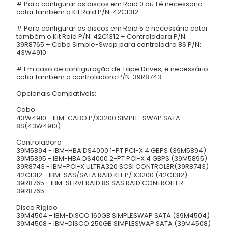
# Para configurar os discos em Raid 0 ou 1 é necessário
cotar também o Kit Raid P/N: 42C1312
# Para configurar os discos em Raid 5 é necessário cotar
também o Kit Raid P/N: 42C1312 + Controladora P/N:
39R8765 + Cabo Simple-Swap para contralodra 8S P/N:
43W4910
# Em caso de configuração de Tape Drives, é necessário
cotar também a controladora P/N: 39R8743
Opcionais Compatíveis:
Cabo
43W4910 - IBM-CABO P/X3200 SIMPLE-SWAP SATA
8S(43W4910)
Controladora
39M5894 - IBM-HBA DS4000 1-PT PCI-X 4 GBPS (39M5894)
39M5895 - IBM-HBA DS4000 2-PT PCI-X 4 GBPS (39M5895)
39R8743 - IBM-PCI-X ULTRA320 SCSI CONTROLER(39R8743)
42C1312 - IBM-SAS/SATA RAID KIT P/ X3200 (42C1312)
39R8765 - IBM-SERVERAID 8S SAS RAID CONTROLLER
39R8765
Disco Rígido
39M4504 - IBM-DISCO 160GB SIMPLESWAP SATA (39M4504)
39M4508 - IBM-DISCO 250GB SIMPLESWAP SATA (39M4508)