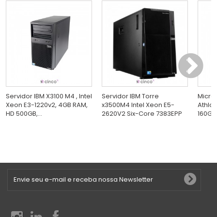
Servidor IBM X3100 M4 , Intel
Servidor IBM Torre
Micro
Xeon E3-1220v2, 4GB RAM,
x3500M4 Intel Xeon E5-
Athlon
HD 500GB,...
2620V2 Six-Core 7383EPP
160GB,