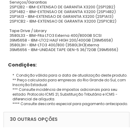
Serviços/Garantias
2SP12B2 - IBM-EXTENSAO DE GARANTIA X3200 (2SP12B2)
2SP14B2 - IBM-EXTENSAO DE GARANTIA X3200 (2SP14B2)
2SP1A13 - IBM-EXTENSAO DE GARANTIA X3200 (2SP1A13)
2SP1CB2 - IBM-EXTENSAO DE GARANTIA X3200 (2SP1CB2)
Tape Drive / Library
3580L33 - IBM-Fita LTO3 Externa 400/800GB SCSI
39M5658 - IBM-LTO2 HALF HIGH 200/400GB (39M5658)
3580L3H - IBM-LTO3 400/800 (3580L3H)Externa
39M5656 - IBM-UNIDADE TAPE GEN-5 36/72GB (39M5656)
Condições:
* Condição válida para a data de atualização deste produto.
** Preço calculado para empresas do Rio Grande do Sul, com
Inscrição Estadual.
*** Consulte incidência de impostos adicionais para seu
estado: Protocolo ICMS 21, Substituição Tributária e ICMS -
diferencial de alíquota.
**** Consulte desconto especial para pagamento antecipado.
30 OUTRAS OPÇÕES