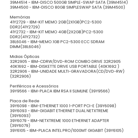
39M4514 - IBM-DISCO 500GB SIMPLE-SWAP SATA (39M4514)
39M4500 - IBM-DISCO 80GB SIMPLESWAP SATA (39M4500)
Memórias
41Y2729 - IBM-KIT MEMO 2GB(2X1GB)PC2-5300
DDR2(41Y2729)
41Y2732 - IBM-KIT MEMO 4GB(2X2GB)PC2-5300
DDR2(41Y2732)
38L6046 - IBM-MEMO.1GB PC2-5300 ECC SDRAM
DIMM(38L6046)
Midias Ópticas
32R2905 - IBM-CDRW/DVD-ROM COMBO DRIVE 32R2905
40K1692 - IBM-DISKETTE DRIVE USB PORTABLE (40K1692 )
32R2906 - IBM-UNIDADE MULTI-GRAVADORA(CD/DVD-RW)
(32R2906)
Periféricos e Acessórios
39Y9566 - IBM-PLACA IBM RSA II SLIMLINE (39Y9566)
Placa de Rede
39Y6098 - IBM-ETHERNET 1000 1-PORT PCI-E (39Y6098)
39Y6093 - IBM-GIGABIT ETHERNET DUAL NETXTREME
(39Y6093)
39Y6079 - IBM-NETXTREME 1000 ETHERNET ADAPTER
(39Y6079)
39Y6105 - IBM-PLACA INTEL PRO/1000MT GIGABIT (39Y6105)