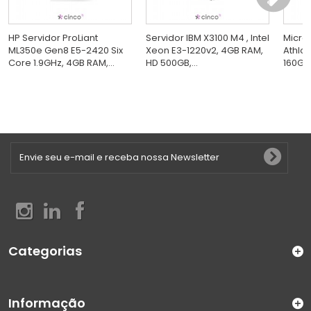
HP Servidor ProLiant
Servidor IBM X3100 M4 , Intel
Micro
ML350e Gen8 E5-2420 Six
Xeon E3-1220v2, 4GB RAM,
Athlon
Core 1.9GHz, 4GB RAM,...
HD 500GB,...
160GB,
Categorias
Informação