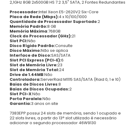
2,1GHz 8GB 2x500GB HS 7.2 3,5" SATA, 2 Fontes Redundantes
Processador:
Intel Xeon E5-2620V2 Six-Core
Placa de Rede (Mbps):
4 x 10/100/1000
Quantidade de Processador Suportado
:2
Memória Padrão:
8 GB
Memória Máxima
:768GB
Clock do Processador (GHz):
21
Slot PCI:
Não
Disco Rígido Padrão:
Consulte
Disco Máximo:
Não se aplica
Interface de Disco:
SAS/SATA
Slot PCI Express (PCI-E):
6
Slot de Memória Livre:
23
Slot de Memória Total:
24
Drive de 1.44MB
:Não
Controladora:
ServerRaid M1115 SAS/SATA (Raid 0, 1 e 10)
Baias de Discos Livres
:8
Baias de Discos Ocupadas:
2
Slot PCI-X
:Não
Porta Paralela
:Não
Garantia:
3 anos on site
7383EPP possui 24 slots de memória, sendo 1 ocupado e
22 slots livres, a partir do 13° slot utilizado é necessário
adicionar o segundo processador 46W9130