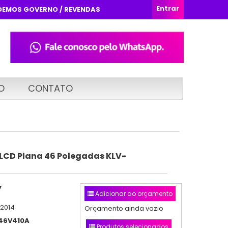
Entrar
DEMOS GOVERNO / REVENDAS
O
CONTATO
 LCD Plana 46 Polegadas KLV-
y
Adicionar ao orçamento
/2014
Orçamento ainda vazio
46V410A
Produtos selecionados