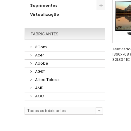
Suprimentos
Virtualização
FABRICANTES
3Com
Televisão
1366x768
Acer
32LS341C
Adobe
AGST
Allied Telesis
AMD
AOC
Todos os fabricantes