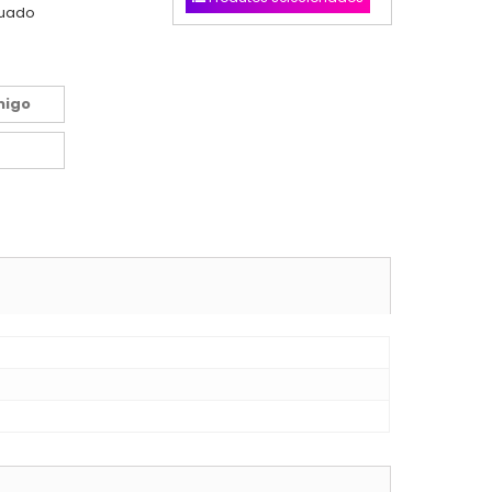
nuado
migo