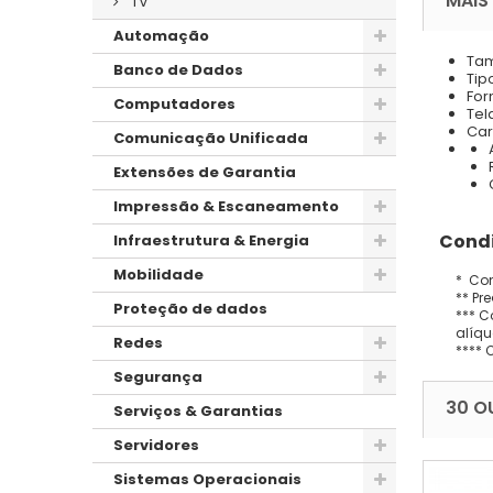
MAIS
TV
Automação
Tam
Banco de Dados
Tip
For
Computadores
Tel
Car
Comunicação Unificada
Extensões de Garantia
Impressão & Escaneamento
Condi
Infraestrutura & Energia
Mobilidade
* Con
** Pr
Proteção de dados
*** C
alíqu
Redes
**** 
Segurança
30 O
Serviços & Garantias
Servidores
Sistemas Operacionais