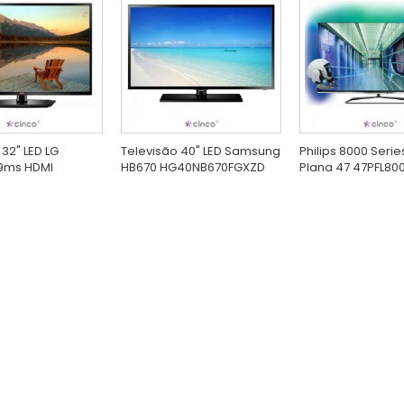
 32" LED LG
Televisão 40" LED Samsung
Philips 8000 Serie
 9ms HDMI
HB670 HG40NB670FGXZD
Plana 47 47PFL80