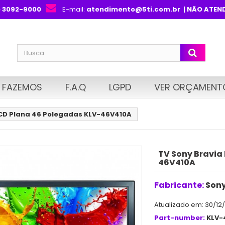
) 3092-9000
E-mail:
atendimento@5ti.com.br
| NÃO ATEN
 FAZEMOS
F.A.Q
LGPD
VER ORÇAMENT
LCD Plana 46 Polegadas KLV-46V410A
TV Sony Bravia
46V410A
Fabricante:
Son
Atualizado em: 30/12
Part-number:
KLV-