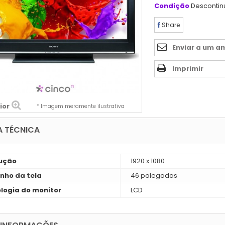
Condição
Desconti
Share
Enviar a um a
Imprimir
ior
* Imagem meramente ilustrativa
A TÉCNICA
ução
1920 x 1080
ho da tela
46 polegadas
logia do monitor
LCD