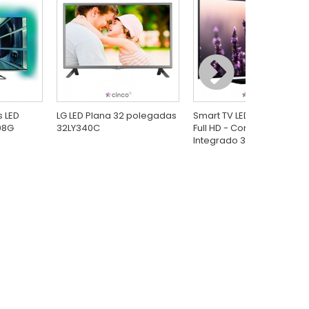
s LED
LG LED Plana 32 polegadas
Smart TV LED 40" Samsun
08G
32LY340C
Full HD - Conversor
Integrado 3 HDMI 2 USB...