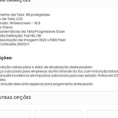
 INFORMAÇÕES
anho da Tela:
46 polegadas
o de Tela:
LCD
mato:
Widescreen - 16:9
a:
Plana
acterísticas da Tela:
Progressive Scan
Alta Definição:
Full HD, HD
Resolução de Imagem:
1920 x 1080 Pixel
Contraste:
25000:1
ções:
dição válida para a data de atualização deste produto.
eço calculado para empresas do Rio Grande do Sul, com Inscrição Estad
onsulte incidência de impostos adicionais para seu estado: Protocolo ICMS
ota.
Consulte desconto especial para pagamento antecipado.
UTRAS OPÇÕES