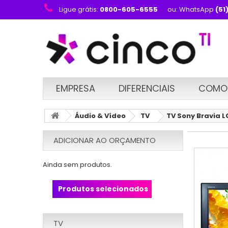
Ligue grátis:
0800-605-6555
ou: WhatsApp
(51
EMPRESA
DIFERENCIAIS
COMO
Áudio & Vídeo
TV
TV Sony Bravia 
ADICIONAR AO ORÇAMENTO
Ainda sem produtos.
Produtos selecionados
TV