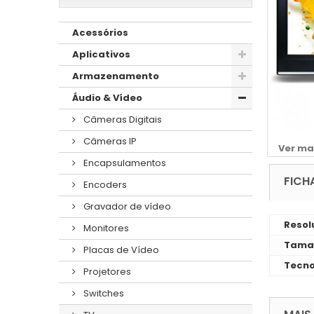
Acessórios
Aplicativos
Armazenamento
Áudio & Vídeo
Câmeras Digitais
Câmeras IP
Ver ma
Encapsulamentos
FICH
Encoders
Gravador de vídeo
Resol
Monitores
Taman
Placas de Vídeo
Tecno
Projetores
Switches