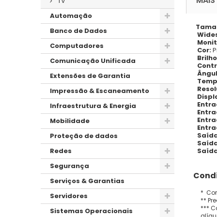
MAIS
TV
Automação
Taman
Banco de Dados
Wide
Monit
Computadores
Cor:
P
Brilh
Comunicação Unificada
Contr
Ângul
Extensões de Garantia
Tempo
Resol
Impressão & Escaneamento
Displ
Entra
Infraestrutura & Energia
Entra
Entr
Mobilidade
Entra
Saída
Proteção de dados
Saída
Saída
Redes
Segurança
Condi
Serviços & Garantias
* Con
Servidores
** Pr
*** C
Sistemas Operacionais
alíqu