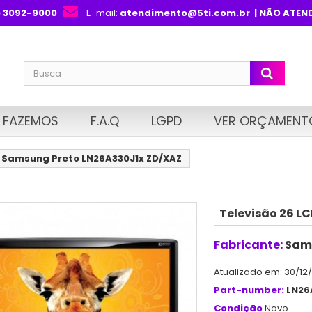
) 3092-9000
E-mail:
atendimento@5ti.com.br
| NÃO ATEN
 FAZEMOS
F.A.Q
LGPD
VER ORÇAMENT
D Samsung Preto LN26A330J1x ZD/XAZ
Televisão 26 L
Fabricante:
Sam
Atualizado em: 30/12
Part-number:
LN26
Condição
Novo