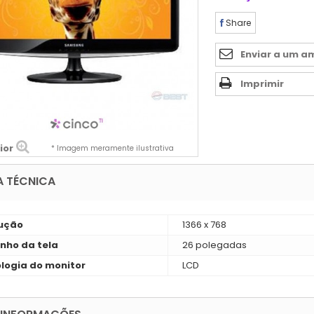
Share
Enviar a um a
Imprimir
ior
* Imagem meramente ilustrativa
A TÉCNICA
ução
1366 x 768
ho da tela
26 polegadas
logia do monitor
LCD