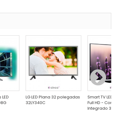
s LED
LG LED Plana 32 polegadas
Smart TV LED 40" Samsun
08G
32LY340C
Full HD - Conversor
Integrado 3 HDMI 2 USB...