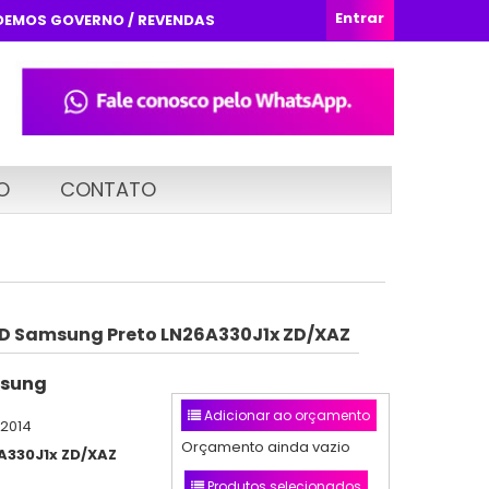
Entrar
DEMOS GOVERNO / REVENDAS
O
CONTATO
CD Samsung Preto LN26A330J1x ZD/XAZ
sung
Adicionar ao orçamento
/2014
Orçamento ainda vazio
A330J1x ZD/XAZ
Produtos selecionados