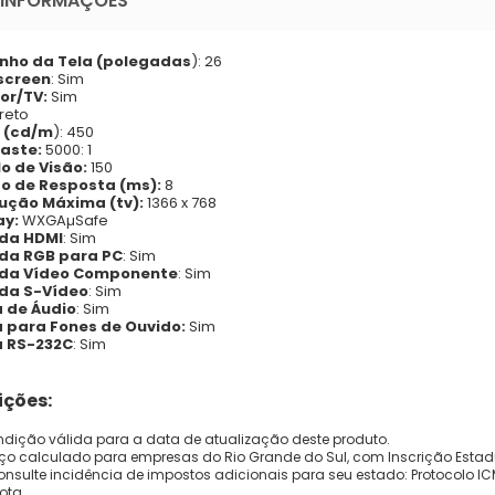
 INFORMAÇÕES
ho da Tela (polegadas
): 26
screen
: Sim
or/TV:
Sim
reto
o (cd/m
): 450
aste:
5000: 1
o de Visão:
150
 de Resposta (ms):
8
ução Máxima (tv):
1366 x 768
ay:
WXGAµSafe
da HDMI
: Sim
da RGB para PC
: Sim
ada Vídeo Componente
: Sim
da S-Vídeo
: Sim
 de Áudio
: Sim
 para Fones de Ouvido:
Sim
 RS-232C
: Sim
ções:
dição válida para a data de atualização deste produto.
eço calculado para empresas do Rio Grande do Sul, com Inscrição Estad
onsulte incidência de impostos adicionais para seu estado: Protocolo ICMS
ota.