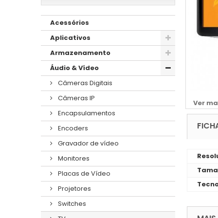
Acessórios
Aplicativos
Armazenamento
Áudio & Vídeo
Câmeras Digitais
Câmeras IP
Ver ma
Encapsulamentos
FICH
Encoders
Gravador de vídeo
Resol
Monitores
Taman
Placas de Vídeo
Tecno
Projetores
Switches