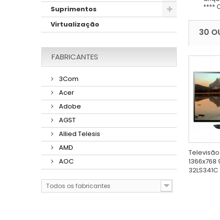
**** 
Suprimentos
Virtualização
30 O
FABRICANTES
3Com
Acer
Adobe
AGST
Allied Telesis
AMD
Televisão
1366x768
AOC
32LS341C
Todos os fabricantes