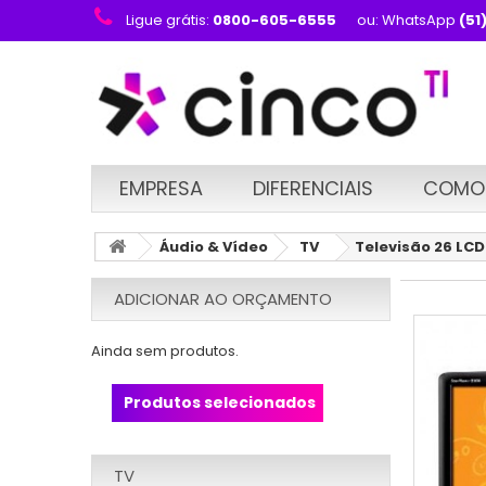
Ligue grátis:
0800-605-6555
ou: WhatsApp
(51
EMPRESA
DIFERENCIAIS
COMO
Áudio & Vídeo
TV
Televisão 26 LC
ADICIONAR AO ORÇAMENTO
Ainda sem produtos.
Produtos selecionados
TV