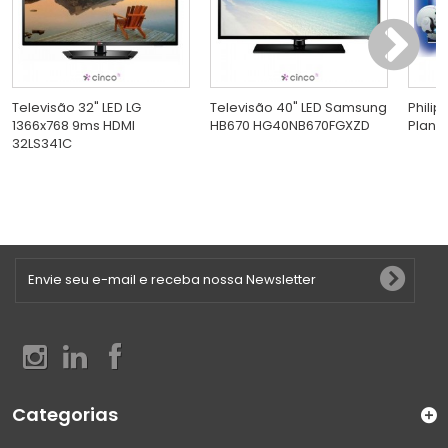
Televisão 32" LED LG
Televisão 40" LED Samsung
Philip
1366x768 9ms HDMI
HB670 HG40NB670FGXZD
Plana
32LS341C
Categorias