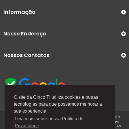
Informação
Nosso Endereço
Nossos Contatos
O site da Cinco TI utiliza cookies e outras
tecnologias para que possamos melhorar a
A Cinco TI (5TI) é uma marca registrada de CINCO TI
sua experiência.
COMERCIO E SERVICOS LTDA | CNPJ: 08.307.867/0001-04 |
Todos os direitos reservados. Os preços anunciados neste
Leia mais sobre nossa Política de
site ou via e-mails promocionais podem ser alterados sem
prévio aviso. A 5TI não é responsável por erros descritos. As
Privacidade