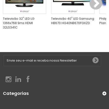
Televisão 32" LED LG
Televisão 40" LED Samsung
Philip
1366x768 9ms HDMI
HB670 HG40NB670FGXZD
Plana
32LS341C
Categorias