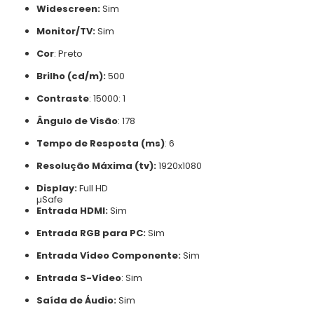
Widescreen:
Sim
Monitor/TV:
Sim
Cor
:
Preto
Brilho (cd/m):
500
Contraste
:
15000: 1
Ângulo de Visão
:
178
Tempo de Resposta (ms)
:
6
Resolução Máxima (tv):
1920x1080
Display:
Full HD
µSafe
Entrada HDMI:
Sim
Entrada RGB para PC:
Sim
Entrada Vídeo Componente:
Sim
Entrada S-Vídeo
:
Sim
Saída de Áudio:
Sim