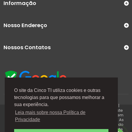
Informação
Nosso Endereço
Nossos Contatos
O site da Cinco TI utiliza cookies e outras
tecnologias para que possamos melhorar a
A Cinco TI (5TI) é uma marca registrada de CINCO TI
sua experiência.
COMERCIO E SERVICOS LTDA | CNPJ: 08.307.867/0001-04 |
Todos os direitos reservados. Os preços anunciados neste
Leia mais sobre nossa Política de
site ou via e-mails promocionais podem ser alterados sem
prévio aviso. A 5TI não é responsável por erros descritos. As
Privacidade
fotos contidas nessa página são meramente ilustrativas do
produto e podem variar de acordo com o fornecedor/lote