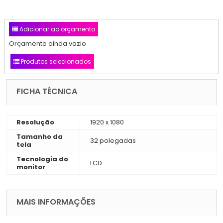
Adicionar ao orçamento
Orçamento ainda vazio
Produtos selecionados
FICHA TÉCNICA
Resolução
1920 x 1080
Tamanho da
32 polegadas
tela
Tecnologia do
LCD
monitor
MAIS INFORMAÇÕES