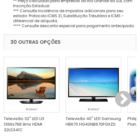
** Preço calculado para empresas do Rio Grande do Sul, com
Inscrição Estadual.
*** Consulte incidência de impostos adicionais para seu
estado: Protocolo ICMS 21, Substituição Tributária e ICMS -
diferencial de alíquota.
**** Consulte desconto especial para pagamento antecipado.
30 OUTRAS OPÇÕES
Televisão 32" LED LG
Televisão 40" LED Samsung
Philip
1366x768 9ms HDMI
HB670 HG40NB670FGXZD
Plana
32LS341C