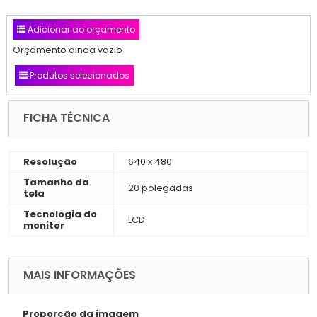
Adicionar ao orçamento
Orçamento ainda vazio
Produtos selecionados
FICHA TÉCNICA
Resolução
640 x 480
Tamanho da
20 polegadas
tela
Tecnologia do
LCD
monitor
MAIS INFORMAÇÕES
Proporção da imagem