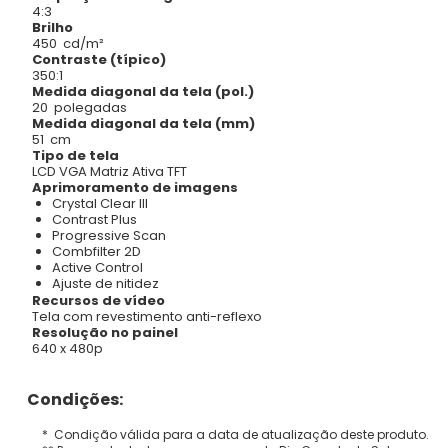
4:3
Brilho
450 cd/m²
Contraste (típico)
350:1
Medida diagonal da tela (pol.)
20 polegadas
Medida diagonal da tela (mm)
51 cm
Tipo de tela
LCD VGA Matriz Ativa TFT
Aprimoramento de imagens
Crystal Clear III
Contrast Plus
Progressive Scan
Combfilter 2D
Active Control
Ajuste de nitidez
Recursos de vídeo
Tela com revestimento anti-reflexo
Resolução no painel
640 x 480p
Condições:
* Condição válida para a data de atualização deste produto.