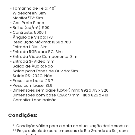
- Tamanho de Tela: 40"
- Widescreen: Sim
- Monitor/TV: Sim
- Cor: Preto Piano
- Brilho (cd/m²): 500
- Contraste: 5000:1
- Ângulo de Visão: 178
- Resolução Máxima: 1366 x 768
- Entrada HDMI: Sim
- Entrada RGB para PC: Sim
- Entrada Vídeo Componente: Sim
- Entrada S-Vídeo: Sim
- Saída de Áudio: Não
- Saída para Fones de Ouvido: Sim
- Saída RS-232C: Não
- Peso sem base: 23.7
- Peso com base: 31.9
- Dimensões sem base (LxAxP) mm: 992 x 713 x 326
- Dimensões com base (LxAxP) mm: 1110 x 825 x 410
- Garantia: 1 ano balcão
Condições:
* Condição válida para a data de atualização deste produto.
** Preço calculado para empresas do Rio Grande do Sul, com