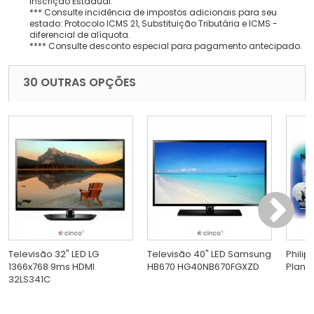
Inscrição Estadual.
*** Consulte incidência de impostos adicionais para seu
estado: Protocolo ICMS 21, Substituição Tributária e ICMS -
diferencial de alíquota.
**** Consulte desconto especial para pagamento antecipado.
30 OUTRAS OPÇÕES
Televisão 32" LED LG
Televisão 40" LED Samsung
Philip
1366x768 9ms HDMI
HB670 HG40NB670FGXZD
Plana
32LS341C