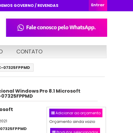
Entrar
DEMOS GOVERNO / REVENDAS
O
CONTATO
FQC-07325FPPMD
ional Windows Pro 8.1 Microsoft
C-07325FPPMD
osoft
Adicionar ao orçamento
2021
Orçamento ainda vazio
07325FPPMD
Produtos selecionados