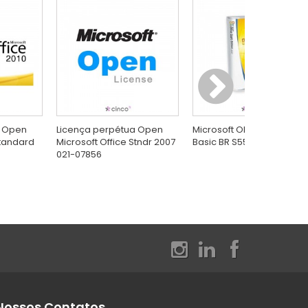
a Open
Licença perpétua Open
Microsoft OEM Office 2007
Standard
Microsoft Office Stndr 2007
Basic BR S55-02249
021-07856
Nossos Contatos