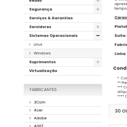
Redes
aprese
tempo,
Segurança
Carac
Serviços & Garantias
Plata
Servidores
Suite:
Sistemas Operacionais
Linux
Fabri
Windows
Linha
Suprimentos
Condi
Virtualização
* Con
** Pr
*** C
FABRICANTES
alíqu
**** 
3Com
Acer
30 O
Adobe
AGST