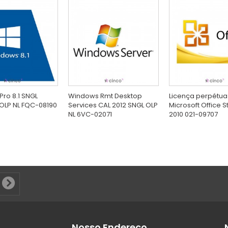
ro 8.1 SNGL
Windows Rmt Desktop
Licença perpétu
OLP NL FQC-08190
Services CAL 2012 SNGL OLP
Microsoft Office 
NL 6VC-02071
2010 021-09707
Nosso Endereço