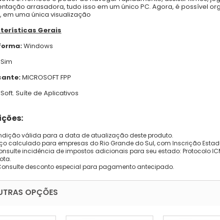
ntação arrasadora, tudo isso em um único PC. Agora, é possível org
 em uma única visualização
terísticas Gerais
forma:
Windows
Sim
cante:
MICROSOFT FPP
: Soft. Suíte de Aplicativos
ções:
dição válida para a data de atualização deste produto.
eço calculado para empresas do Rio Grande do Sul, com Inscrição Estad
onsulte incidência de impostos adicionais para seu estado: Protocolo ICMS
ota.
Consulte desconto especial para pagamento antecipado.
UTRAS OPÇÕES