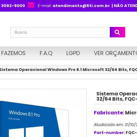
) 3092-9000
E-mail:
atendimento@5ti.com.br
| NÃO ATEN
 FAZEMOS
F.A.Q
LGPD
VER ORÇAMENT
Sistema Operacional Windows Pro 8.1 Microsoft 32/64 Bits, 
Sistema Operac
32/64 Bits, FQ
Fabricante:
Micr
Atualizado em: 21/10/
Part-number:
FQC-