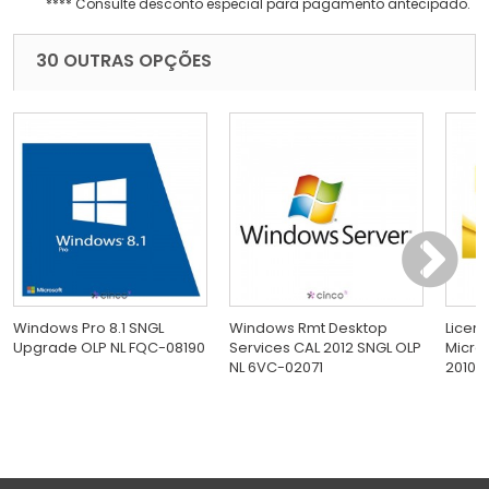
**** Consulte desconto especial para pagamento antecipado.
30 OUTRAS OPÇÕES
Windows Pro 8.1 SNGL
Windows Rmt Desktop
Licen
Upgrade OLP NL FQC-08190
Services CAL 2012 SNGL OLP
Micros
NL 6VC-02071
2010 