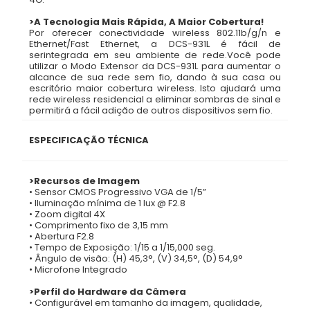
>A Tecnologia Mais Rápida, A Maior Cobertura!
Por oferecer conectividade wireless 802.11b/g/n e
Ethernet/Fast Ethernet, a DCS-931L é fácil de
serintegrada em seu ambiente de rede.Você pode
utilizar o Modo Extensor da DCS-931L para aumentar o
alcance de sua rede sem fio, dando à sua casa ou
escritório maior cobertura wireless. Isto ajudará uma
rede wireless residencial a eliminar sombras de sinal e
permitirá a fácil adição de outros dispositivos sem fio.
ESPECIFICAÇÃO TÉCNICA
>Recursos de Imagem
• Sensor CMOS Progressivo VGA de 1/5”
• Iluminação mínima de 1 lux @ F2.8
• Zoom digital 4X
• Comprimento fixo de 3,15 mm
• Abertura F2.8
• Tempo de Exposição: 1/15 a 1/15,000 seg.
• Ângulo de visão: (H) 45,3°, (V) 34,5°, (D) 54,9°
• Microfone Integrado
>Perfil do Hardware da Câmera
• Configurável em tamanho da imagem, qualidade,