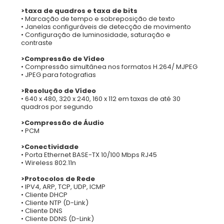
>taxa de quadros e taxa de bits
• Marcação de tempo e sobreposição de texto
• Janelas configuráveis de detecção de movimento
• Configuração de luminosidade, saturação e
contraste
>Compressão de Vídeo
• Compressão simultânea nos formatos H.264/ MJPEG
• JPEG para fotografias
>Resolução de Vídeo
• 640 x 480, 320 x 240, 160 x 112 em taxas de até 30
quadros por segundo
>Compressão de Áudio
• PCM
>Conectividade
• Porta Ethernet BASE-TX 10/100 Mbps RJ45
• Wireless 802.11n
>Protocolos de Rede
• IPV4, ARP, TCP, UDP, ICMP
• Cliente DHCP
• Cliente NTP (D-Link)
• Cliente DNS
• Cliente DDNS (D-Link)