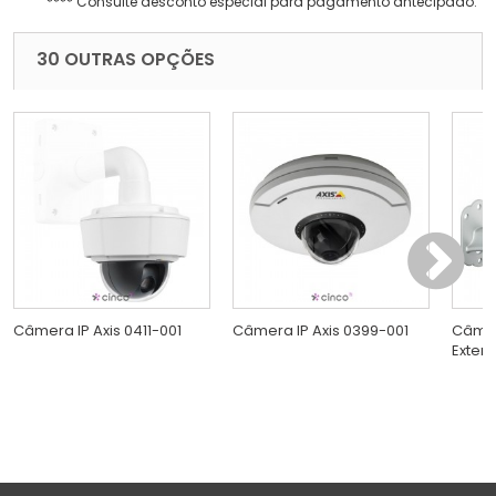
**** Consulte desconto especial para pagamento antecipado.
30 OUTRAS OPÇÕES
Câmera IP Axis 0411-001
Câmera IP Axis 0399-001
Câmer
Exter