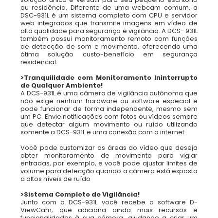
ou residência. Diferente de uma webcam comum, a
DSC-931L é um sistema completo com CPU e servidor
web integrados que transmite imagens em vídeo de
alta qualidade para segurança e vigilância. A DCS- 931L
também possui monitoramento remoto com funções
de detecção de som e movimento, oferecendo uma
ótima solução custo-benefício em segurança
residencial.
>Tranquilidade com Monitoramento Ininterrupto
de Qualquer Ambiente!
A DCS-931L é uma câmera de vigilância autônoma que
não exige nenhum hardware ou software especial e
pode funcionar de forma independente, mesmo sem
um PC. Envie notificações com fotos ou vídeos sempre
que detectar algum movimento ou ruído utilizando
somente a DCS-931L e uma conexão com a internet.
Você pode customizar as áreas do vídeo que deseja
obter monitoramento de movimento para vigiar
entradas, por exemplo, e você pode ajustar limites de
volume para detecção quando a câmera está exposta
a altos níveis de ruído
>Sistema Completo de Vigilância!
Junto com a DCS-931L você recebe o software D-
ViewCam, que adiciona ainda mais recursos e
funcionalidades à sua câmera, ajudando a criar um