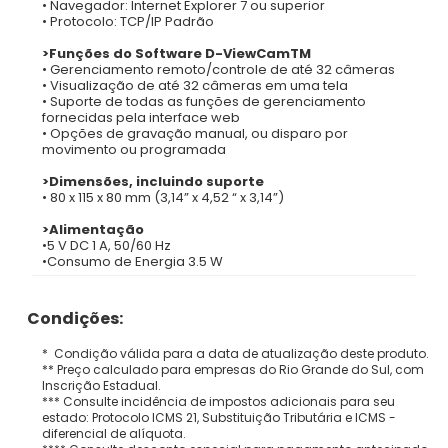
• Navegador: Internet Explorer 7 ou superior
• Protocolo: TCP/IP Padrão
>Funções do Software D-ViewCamTM
• Gerenciamento remoto/controle de até 32 câmeras
• Visualização de até 32 câmeras em uma tela
• Suporte de todas as funções de gerenciamento
fornecidas pela interface web
• Opções de gravação manual, ou disparo por
movimento ou programada
>Dimensões, incluindo suporte
• 80 x 115 x 80 mm (3,14” x 4,52 “ x 3,14”)
>Alimentação
•5 V DC 1 A, 50/60 Hz
•Consumo de Energia 3.5 W
Condições:
* Condição válida para a data de atualização deste produto.
** Preço calculado para empresas do Rio Grande do Sul, com
Inscrição Estadual.
*** Consulte incidência de impostos adicionais para seu
estado: Protocolo ICMS 21, Substituição Tributária e ICMS -
diferencial de alíquota.