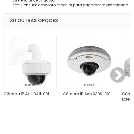
diferencial de alíquota.
**** Consulte desconto especial para pagamento antecipado.
30 OUTRAS OPÇÕES
Câmera IP Axis 0411-001
Câmera IP Axis 0399-001
Câmer
Exter