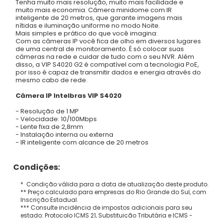
Tenha muito mais resolução, muito mais facilidade e
muito mais economia. Câmera minidome com IR
inteligente de 20 metros, que garante imagens mais
nítidas e iluminação uniforme no modo Noite.
Mais simples e prático do que você imagina:
Com as câmeras IP você fica de olho em diversos lugares
de uma central de monitoramento. É só colocar suas
câmeras na rede e cuidar de tudo com o seu NVR. Além
disso, a VIP S4020 G2 é compatível com a tecnologia PoE,
por isso é capaz de transmitir dados e energia através do
mesmo cabo de rede.
Câmera IP Intelbras VIP S4020
- Resolução de 1 MP
- Velocidade: 10/100Mbps
- Lente fixa de 2,8mm
- Instalação interna ou externa
- IR inteligente com alcance de 20 metros
Condições:
* Condição válida para a data de atualização deste produto.
** Preço calculado para empresas do Rio Grande do Sul, com
Inscrição Estadual.
*** Consulte incidência de impostos adicionais para seu
estado: Protocolo ICMS 21, Substituição Tributária e ICMS -