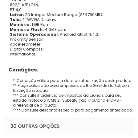
802,11 A/B/G/N;
BT 4,0;
Leitor:
2D Imager Medium Range (SE4750MR);
Tela:
4" WVGA Display;
Memória:
1 GB Ram;
Memória Flash:
4 GB Flash;
Sistema Operacional:
Android Kitkat 4,4,3;
Proximity Sensor;
Accelerometer;
Digital Compass;
International.
Condições:
* Condição válida para a data de atualização deste produto.
** Preço calculado para empresas do Rio Grande do Sul, com
Inscrição Estadual.
*** Consulte incidência de impostos adicionais para seu
estado: Protocolo ICMS 21, Substituição Tributária e ICMS -
diferencial de alíquota.
**** Consulte desconto especial para pagamento antecipado.
30 OUTRAS OPÇÕES