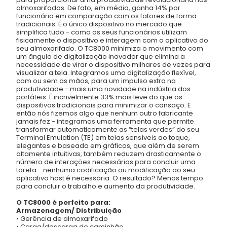
almoxarifados. De fato, em média, ganha 14% por
funcionário em comparação com os fatores de forma
tradicionais. É o único dispositivo no mercado que
simplifica tudo - como os seus funcionários utilizam
fisicamente o dispositivo e interagem com o aplicativo do
seu almoxarifado. O TC8000 minimiza o movimento com
um ângulo de digitalização inovador que elimina a
necessidade de virar o dispositivo milhares de vezes para
visualizar a tela. Integramos uma digitalização flexível,
com ou sem as mãos, para um impulso extra na
produtividade - mais uma novidade na indústria dos
portáteis. É incrivelmente 33% mais leve do que os
dispositivos tradicionais para minimizar o cansaço. E
então nós fizemos algo que nenhum outro fabricante
jamais fez - integramos uma ferramenta que permite
transformar automaticamente as “telas verdes” do seu
Terminal Emulation (TE) em telas sensíveis ao toque,
elegantes e baseada em gráficos, que além de serem
altamente intuitivas, também reduzem drasticamente o
número de interações necessárias para concluir uma
tarefa - nenhuma codificação ou modificação ao seu
aplicativo host é necessária. O resultado? Menos tempo
para concluir o trabalho e aumento da produtividade.
O TC8000 é perfeito para:
Armazenagem/ Distribuição
• Gerência de almoxarifado
• Carga/descarga de caminhão