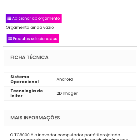
Adicionar ao orçamento
Orçamento ainda vazio
Produtos selecionados
FICHA TÉCNICA
Sistema
Android
Operacional
Tecnologia do
2D Imager
leitor
MAIS INFORMAÇÕES
O TC8000 é o inovador computador portátil projetado
para proporcionar uma produtividade revolucionária nos