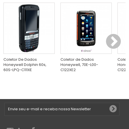
Coletor De Dados
Coletor de Dados
Colet
Honeywell Dolphin 60s,
Honeywell, 70E-L00-
Honey
60S-LPQ-C111XE
C122XE2
C122S