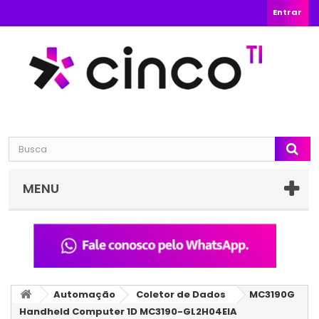
Entrar
MENU
Automação
Coletor de Dados
MC3190G
Handheld Computer 1D MC3190-GL2H04EIA