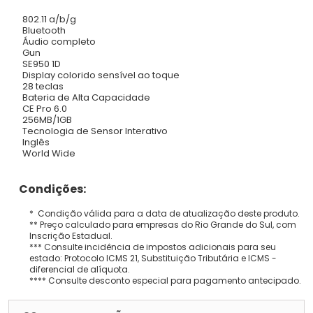
802.11 a/b/g
Bluetooth
Áudio completo
Gun
SE950 1D
Display colorido sensível ao toque
28 teclas
Bateria de Alta Capacidade
CE Pro 6.0
256MB/1GB
Tecnologia de Sensor Interativo
Inglês
World Wide
Condições:
* Condição válida para a data de atualização deste produto.
** Preço calculado para empresas do Rio Grande do Sul, com
Inscrição Estadual.
*** Consulte incidência de impostos adicionais para seu
estado: Protocolo ICMS 21, Substituição Tributária e ICMS -
diferencial de alíquota.
**** Consulte desconto especial para pagamento antecipado.