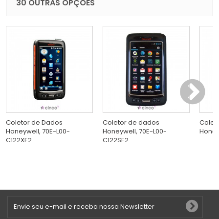
30 OUTRAS OPÇÕES
Coletor de Dados
Coletor de dados
Colet
Honeywell, 70E-L00-
Honeywell, 70E-L00-
Honey
C122XE2
C122SE2