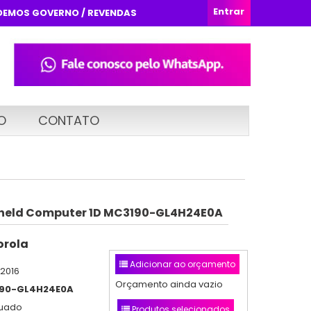
Entrar
DEMOS GOVERNO / REVENDAS
O
CONTATO
eld Computer 1D MC3190-GL4H24E0A
rola
Adicionar ao orçamento
/2016
Orçamento ainda vazio
90-GL4H24E0A
nuado
Produtos selecionados