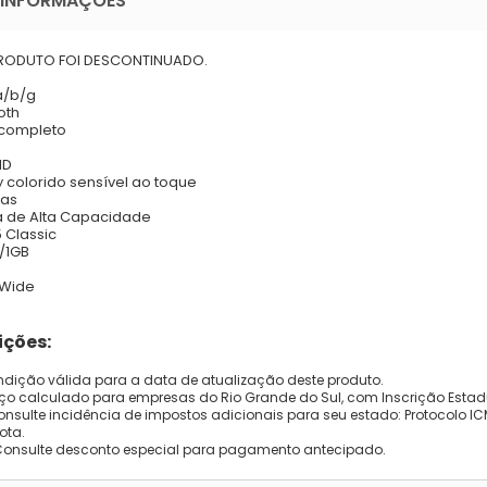
 INFORMAÇÕES
PRODUTO FOI DESCONTINUADO.
 a/b/g
oth
 completo
1D
y colorido sensível ao toque
las
a de Alta Capacidade
 Classic
/1GB
 Wide
ções:
dição válida para a data de atualização deste produto.
eço calculado para empresas do Rio Grande do Sul, com Inscrição Estad
onsulte incidência de impostos adicionais para seu estado: Protocolo ICMS
ota.
Consulte desconto especial para pagamento antecipado.