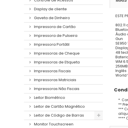
MAIS
Controle de Acessos
Display de cliente
ESTE 
Gaveta de Dinheiro
802.11
Impressora de Cartão
Blueto
Áudio
Impressora de Pulseira
Gun
SE950 
Impressora Portátil
Displa
48 tec
Impressoras de Cheque
Bateri
WM 6.5
Impressoras de Etiqueta
256MB
Inglês
Impressoras Fiscais
World
Impressoras Matriciais
Impressoras Não Fiscais
Condi
Leitor Biométrico
* Con
** Pr
Leitor de Cartão Magnético
*** C
alíqu
Leitor de Código de Barras
**** 
Monitor Touchscreen