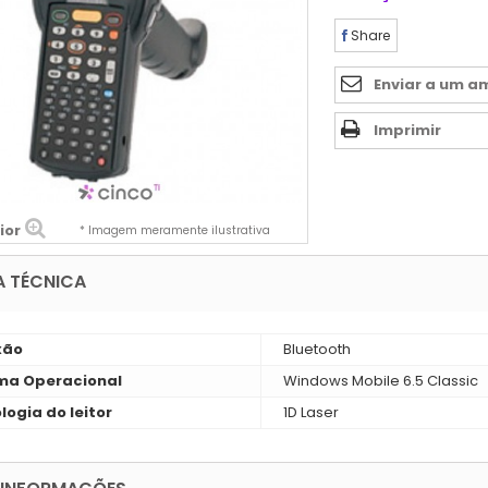
Share
Enviar a um a
Imprimir
ior
* Imagem meramente ilustrativa
A TÉCNICA
xão
Bluetooth
ma Operacional
Windows Mobile 6.5 Classic
logia do leitor
1D Laser