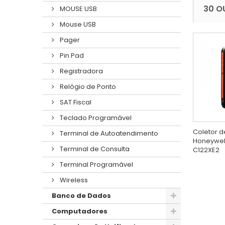
30 O
MOUSE USB
Mouse USB
Pager
Pin Pad
Registradora
Relógio de Ponto
SAT Fiscal
Teclado Programável
Coletor 
Terminal de Autoatendimento
Honeywell
Terminal de Consulta
C122XE2
Terminal Programável
Wireless
Banco de Dados
Computadores