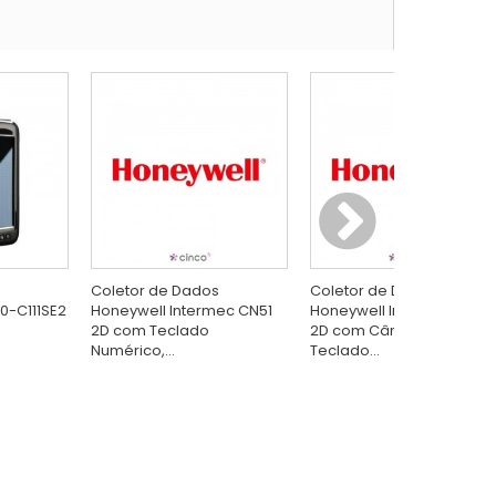
Coletor de Dados
Coletor de Dados
0-C111SE2
Honeywell Intermec CN51
Honeywell Intermec CN51
2D com Teclado
2D com Câmera e
Numérico,...
Teclado...