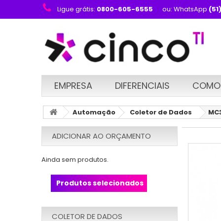
Ligue grátis:
0800-605-6555
ou: WhatsApp
(51
EMPRESA
DIFERENCIAIS
COMO
Automação
Coletor de Dados
MC3
ADICIONAR AO ORÇAMENTO
Ainda sem produtos.
Produtos selecionados
COLETOR DE DADOS