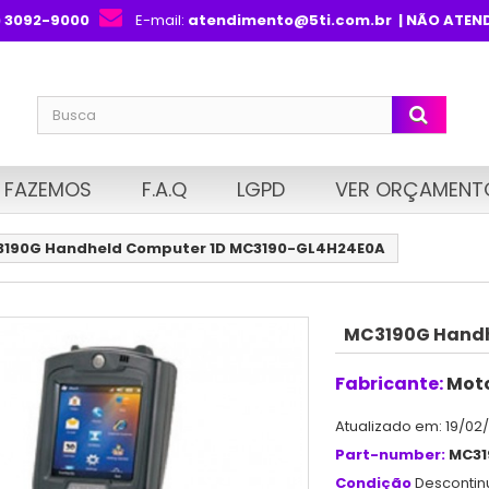
) 3092-9000
E-mail:
atendimento@5ti.com.br
| NÃO ATEN
 FAZEMOS
F.A.Q
LGPD
VER ORÇAMENT
190G Handheld Computer 1D MC3190-GL4H24E0A
MC3190G Handh
Fabricante:
Moto
Atualizado em: 19/02
Part-number:
MC31
Condição
Desconti