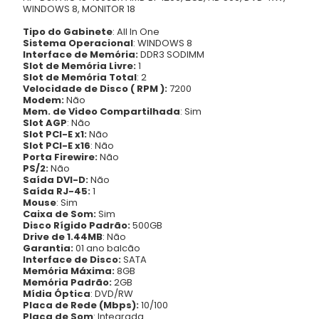
WINDOWS 8, MONITOR 18
Tipo do Gabinete
: All In One
Sistema Operacional
: WINDOWS 8
Interface de Memória:
DDR3 SODIMM
Slot de Memória Livre:
1
Slot de Memória Total
: 2
Velocidade de Disco ( RPM ):
7200
Modem:
Não
Mem. de Video Compartilhada
: Sim
Slot AGP
: Não
Slot PCI-E x1:
Não
Slot PCI-E x16
: Não
Porta Firewire:
Não
PS/2:
Não
Saída DVI-D:
Não
Saída RJ-45:
1
Mouse
: Sim
Caixa de Som:
Sim
Disco Rígido Padrão:
500GB
Drive de 1.44MB
: Não
Garantia:
01 ano balcão
Interface de Disco:
SATA
Memória Máxima:
8GB
Memória Padrão:
2GB
Mídia Óptica
: DVD/RW
Placa de Rede (Mbps):
10/100
Placa de Som
: Integrada