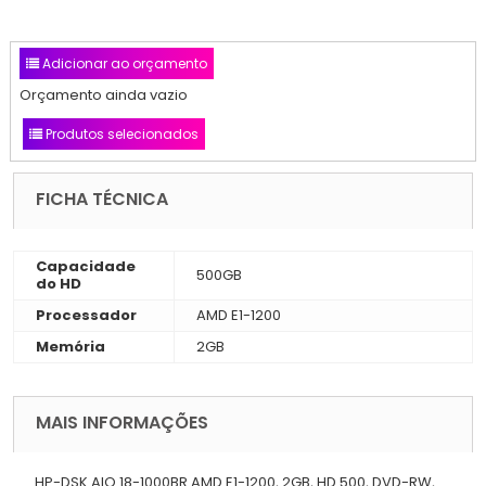
Adicionar ao orçamento
Orçamento ainda vazio
Produtos selecionados
FICHA TÉCNICA
Capacidade
500GB
do HD
Processador
AMD E1-1200
Memória
2GB
MAIS INFORMAÇÕES
HP-DSK AIO 18-1000BR AMD E1-1200, 2GB, HD 500, DVD-RW,