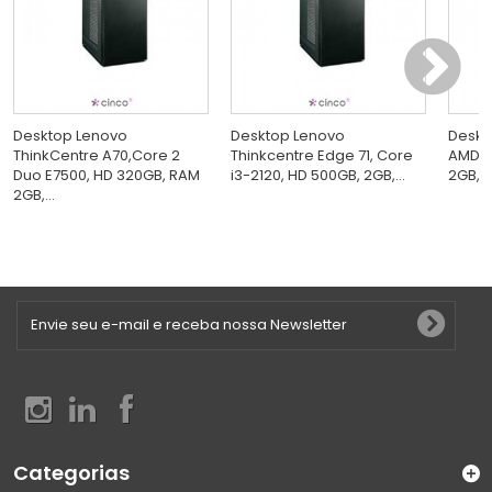
Desktop Lenovo
Desktop Lenovo
Deskt
ThinkCentre A70,Core 2
Thinkcentre Edge 71, Core
AMD D
Duo E7500, HD 320GB, RAM
i3-2120, HD 500GB, 2GB,...
2GB, 
2GB,...
Categorias