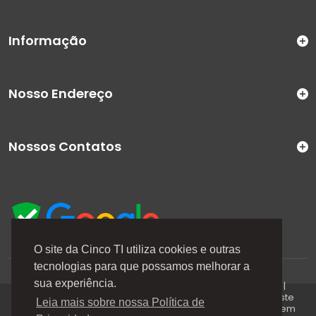
Informação
Nosso Endereço
Nossos Contatos
O site da Cinco TI utiliza cookies e outras
tecnologias para que possamos melhorar a
A Cinco TI (5TI) é uma marca registrada de CINCO TI
sua experiência.
COMERCIO E SERVICOS LTDA | CNPJ: 08.307.867/0001-04 |
Todos os direitos reservados. Os preços anunciados neste
Leia mais sobre nossa Política de
site ou via e-mails promocionais podem ser alterados sem