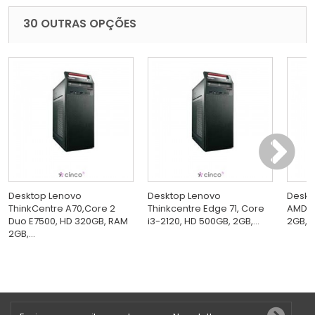
30 OUTRAS OPÇÕES
Desktop Lenovo
Desktop Lenovo
Deskt
ThinkCentre A70,Core 2
Thinkcentre Edge 71, Core
AMD D
Duo E7500, HD 320GB, RAM
i3-2120, HD 500GB, 2GB,...
2GB, 
2GB,...