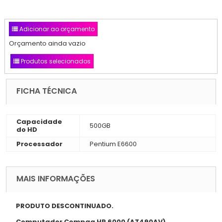
Adicionar ao orçamento
Orçamento ainda vazio
Produtos selecionados
FICHA TÉCNICA
Capacidade
500GB
do HD
Processador
Pentium E6600
MAIS INFORMAÇÕES
PRODUTO DESCONTINUADO.
Computador Compaq HP 6000 (AT490AV)