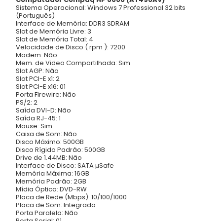
Sistema Operacional: Windows 7 Professional 32 bits
(Português)
Interface de Memória: DDR3 SDRAM
Slot de Memória Livre: 3
Slot de Memória Total: 4
Velocidade de Disco ( rpm ): 7200
Modem: Não
Mem. de Video Compartilhada: Sim
Slot AGP: Não
Slot PCI-E x1: 2
Slot PCI-E x16: 01
Porta Firewire: Não
PS/2: 2
Saída DVI-D: Não
Saída RJ-45: 1
Mouse: Sim
Caixa de Som: Não
Disco Máximo: 500GB
Disco Rígido Padrão: 500GB
Drive de 1.44MB: Não
Interface de Disco: SATA µSafe
Memória Máxima: 16GB
Memória Padrão: 2GB
Mídia Óptica: DVD-RW
Placa de Rede (Mbps): 10/100/1000
Placa de Som: Integrada
Porta Paralela: Não
Porta Serial: 01