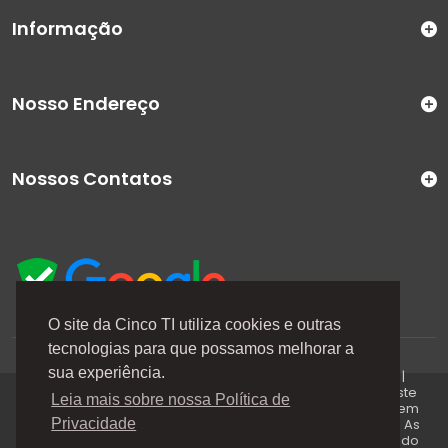
Informação
Nosso Endereço
Nossos Contatos
O site da Cinco TI utiliza cookies e outras
tecnologias para que possamos melhorar a
A Cinco TI (5TI) é uma marca registrada de CINCO TI
sua experiência.
COMERCIO E SERVICOS LTDA | CNPJ: 08.307.867/0001-04 |
Todos os direitos reservados. Os preços anunciados neste
Leia mais sobre nossa Política de
site ou via e-mails promocionais podem ser alterados sem
prévio aviso. A 5TI não é responsável por erros descritos. As
Privacidade
fotos contidas nessa página são meramente ilustrativas do