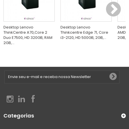
Desktop Lenovo
Desktop Lenovo
Deskt
ThinkCentre A70,Core 2
Thinkcentre Edge 71, Core
AMD D
Duo E7500, HD 320GB, RAM
i3-2120, HD 500GB, 2GB,...
2GB, 
2GB,...
Categorias