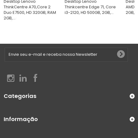
Desktop Lenovo
Desktop Lenovo
Deskt
ThinkCentre A70,Core 2
Thinkcentre Edge 71, Core
AMD D
Duo E7500, HD 320GB, RAM
i3-2120, HD 500GB, 2GB,...
2GB, 
2GB,...
Categorias
Informação