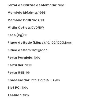
Leitor de Cartão de Memória:
Não
Memória Máxima:
16GB
Memória Padrão:
4GB
Mídia Óptica:
DVD/RW
Peso (Kg):
6
Placa de Rede (Mbps):
10/100/1000Mbps
Placa de Som:
Integrada
Porta Paralela:
Não
Porta Serial:
01
Porta USB:
06
Processador:
Intel Core i5-3470s
Slot PCI:
Não
Teclado:
Sim