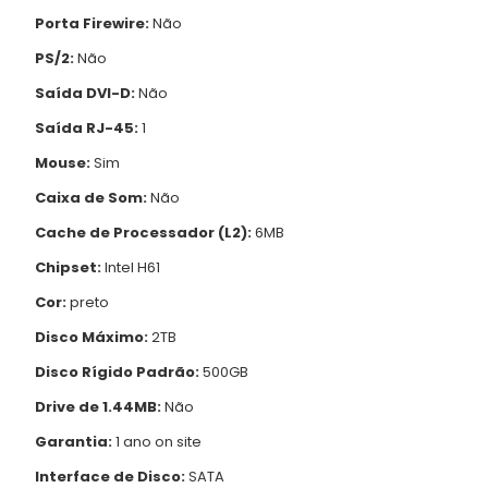
Porta Firewire:
Não
PS/2:
Não
Saída DVI-D:
Não
Saída RJ-45:
1
Mouse:
Sim
Caixa de Som:
Não
Cache de Processador (L2):
6MB
Chipset:
Intel H61
Cor:
preto
Disco Máximo:
2TB
Disco Rígido Padrão:
500GB
Drive de 1.44MB:
Não
Garantia:
1 ano on site
Interface de Disco:
SATA