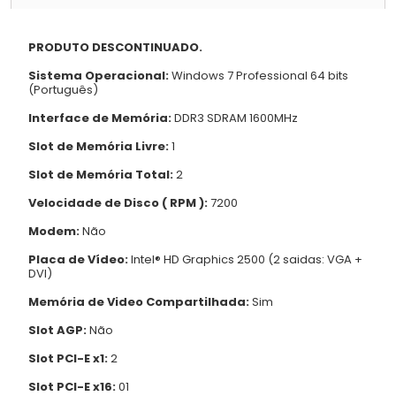
PRODUTO DESCONTINUADO.
Sistema Operacional:
Windows 7 Professional 64 bits
(Português)
Interface de Memória:
DDR3 SDRAM 1600MHz
Slot de Memória Livre:
1
Slot de Memória Total:
2
Velocidade de Disco ( RPM ):
7200
Modem:
Não
Placa de Vídeo:
Intel® HD Graphics 2500 (2 saidas: VGA +
DVI)
Memória de Video Compartilhada:
Sim
Slot AGP:
Não
Slot PCI-E x1:
2
Slot PCI-E x16:
01