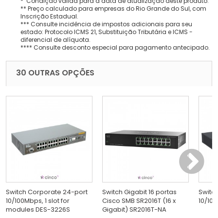
* Condição válida para a data de atualização deste produto.
** Preço calculado para empresas do Rio Grande do Sul, com
Inscrição Estadual.
*** Consulte incidência de impostos adicionais para seu
estado: Protocolo ICMS 21, Substituição Tributária e ICMS -
diferencial de alíquota.
**** Consulte desconto especial para pagamento antecipado.
30 OUTRAS OPÇÕES
Switch Corporate 24-port
Switch Gigabit 16 portas
Switc
10/100Mbps, 1 slot for
Cisco SMB SR2016T (16 x
10/100
modules DES-3226S
Gigabit) SR2016T-NA