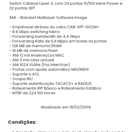
Switch Catalyst Layer 3, com 24 portas 10/100 inline Power e
02 portas SFP
SMI - Standart Multilayer Software Image
- Empilhavel atráves do cabo CAB-SFP-50CM=
- 8.8 Gbps switching fabric
- Forwarding bandwidth de 4,4 Gbps
- Forwarding Rate de 6,6 Mpps em todas as portas
- 128 MB de memoria DRAM
- 16 MB de memoria Flash
- Até 12 mil endereçcos MAC
- Até 11 mil rotas unicast
- Até 1024 VLANs (Faz InterVLan)
- Portas com ajuste automático MDI/MDIX
- Suporte a ACL
- Ocupa 1RU
- Suporte autenticação TACACS+ e RADIUS
- Roteamento RIP Básico e Roteamento Estático
- MTBF de 224 100 Horas
Atualizado em 19/02/2009.
Condições: