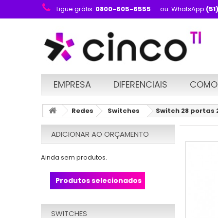
Ligue grátis:
0800-605-6555
ou: WhatsApp
(51
EMPRESA
DIFERENCIAIS
COMO
Redes
Switches
Switch 28 portas 
ADICIONAR AO ORÇAMENTO
Ainda sem produtos.
Produtos selecionados
SWITCHES