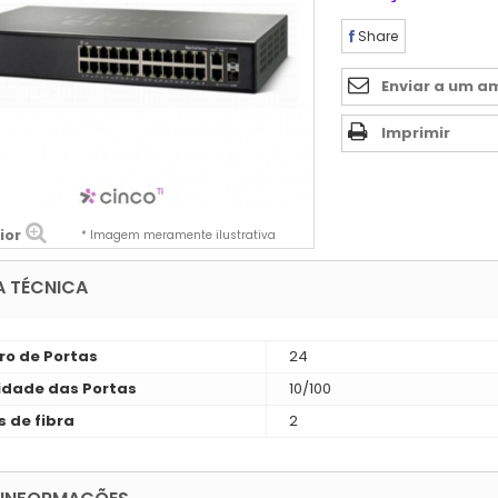
Share
Enviar a um a
Imprimir
ior
* Imagem meramente ilustrativa
A TÉCNICA
o de Portas
24
idade das Portas
10/100
s de fibra
2