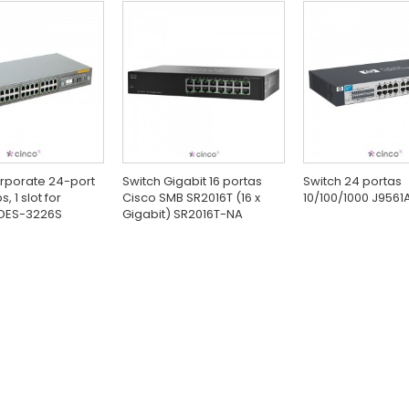
rporate 24-port
Switch Gigabit 16 portas
Switch 24 portas
, 1 slot for
Cisco SMB SR2016T (16 x
10/100/1000 J9561
DES-3226S
Gigabit) SR2016T-NA