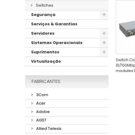
Switches
Segurança
Serviços & Garantias
Servidores
Sistemas Operacionais
Suprimentos
Switch Co
Virtualização
10/100Mbps
modules 
FABRICANTES
3Com
Acer
Adobe
AGST
Allied Telesis