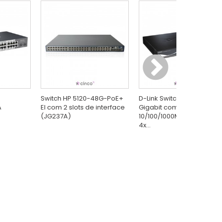
Switch HP 5120-48G-PoE+
D-Link Switch Gerenciável
A
EI com 2 slots de interface
Gigabit com 24x
(JG237A)
10/100/1000Mbps RJ45 +
4x...