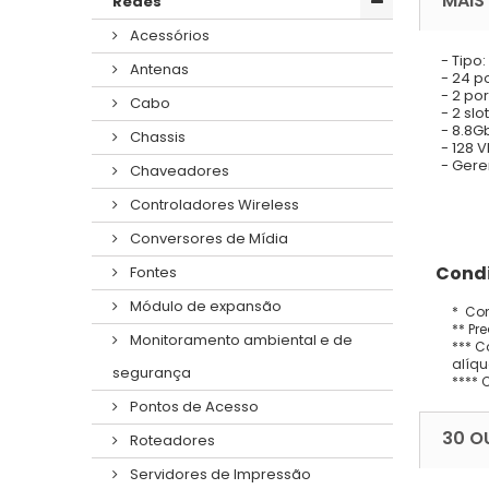
MAIS
Redes
Acessórios
- Tipo
Antenas
- 24 p
- 2 po
Cabo
- 2 slo
- 8.8G
Chassis
- 128 
- Ger
Chaveadores
Controladores Wireless
Conversores de Mídia
Condi
Fontes
Módulo de expansão
* Con
** Pr
Monitoramento ambiental e de
*** C
alíqu
segurança
**** 
Pontos de Acesso
30 O
Roteadores
Servidores de Impressão