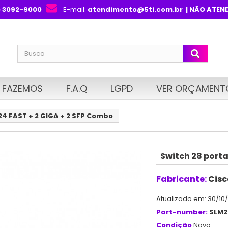
) 3092-9000
E-mail:
atendimento@5ti.com.br
| NÃO ATEN
 FAZEMOS
F.A.Q
LGPD
VER ORÇAMENT
24 FAST + 2 GIGA + 2 SFP Combo
Switch 28 porta
Fabricante:
Cisc
Atualizado em: 30/10
Part-number:
SLM
Condição
Novo