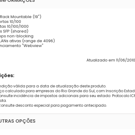
 INFORMAÇÕES
: Rack Mountable (19")
ortas 10/100
rtas 10/100/1000
ts SFP (shared)
bps non-blocking
VLANs ativas (range de 4096)
enciamento "Webview"
Atualizado em 11/06/2010
ções:
dição válida para a data de atualização deste produto.
eço calculado para empresas do Rio Grande do Sul, com Inscrição Estad
onsulte incidência de impostos adicionais para seu estado: Protocolo ICMS
ota.
Consulte desconto especial para pagamento antecipado.
UTRAS OPÇÕES