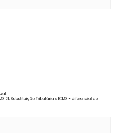
.
ual.
 21, Substituição Tributária e ICMS - diferencial de