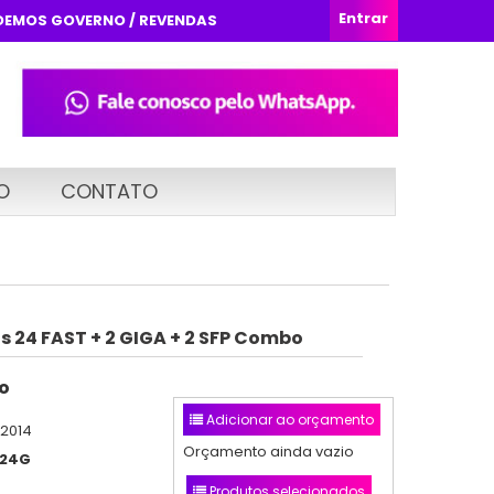
Entrar
DEMOS GOVERNO / REVENDAS
O
CONTATO
s 24 FAST + 2 GIGA + 2 SFP Combo
o
Adicionar ao orçamento
/2014
Orçamento ainda vazio
224G
Produtos selecionados