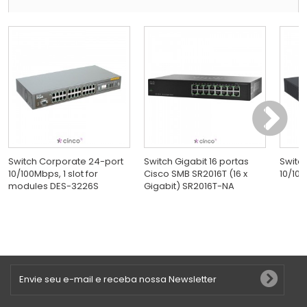
Switch Corporate 24-port
Switch Gigabit 16 portas
Switc
10/100Mbps, 1 slot for
Cisco SMB SR2016T (16 x
10/100
modules DES-3226S
Gigabit) SR2016T-NA