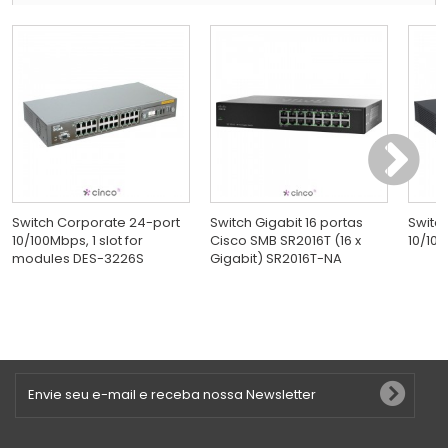
Switch Corporate 24-port
Switch Gigabit 16 portas
Switc
10/100Mbps, 1 slot for
Cisco SMB SR2016T (16 x
10/100
modules DES-3226S
Gigabit) SR2016T-NA