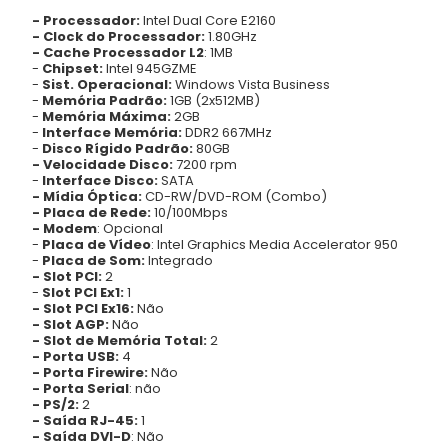
- Processador:
Intel Dual Core E2160
- Clock do Processador:
1.80GHz
- Cache Processador L2
: 1MB
-
Chipset:
Intel 945GZME
-
Sist. Operacional:
Windows Vista Business
-
Memória Padrão:
1GB (2x512MB)
-
Memória Máxima:
2GB
-
Interface Memória:
DDR2 667MHz
-
Disco Rígido Padrão:
80GB
- Velocidade Disco:
7200 rpm
-
Interface Disco:
SATA
- Mídia Óptica:
CD-RW/DVD-ROM (Combo)
- Placa de Rede:
10/100Mbps
- Modem
: Opcional
-
Placa de Vídeo
: Intel Graphics Media Accelerator 950
-
Placa de Som:
Integrado
- Slot PCI:
2
-
Slot PCI Ex1:
1
- Slot PCI Ex16:
Não
- Slot AGP:
Não
- Slot de Memória Total:
2
- Porta USB:
4
- Porta Firewire:
Não
- Porta Serial
: não
- PS/2:
2
- Saída RJ-45:
1
- Saída DVI-D
: Não