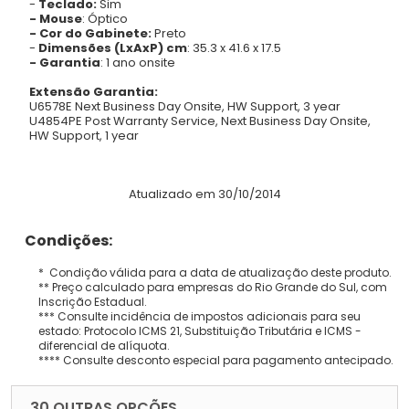
-
Teclado:
Sim
- Mouse
: Óptico
- Cor do Gabinete:
Preto
-
Dimensões (LxAxP) cm
: 35.3 x 41.6 x 17.5
- Garantia
: 1 ano onsite
Extensão Garantia:
U6578E Next Business Day Onsite, HW Support, 3 year
U4854PE Post Warranty Service, Next Business Day Onsite,
HW Support, 1 year
Atualizado em 30/10/2014
Condições:
* Condição válida para a data de atualização deste produto.
** Preço calculado para empresas do Rio Grande do Sul, com
Inscrição Estadual.
*** Consulte incidência de impostos adicionais para seu
estado: Protocolo ICMS 21, Substituição Tributária e ICMS -
diferencial de alíquota.
**** Consulte desconto especial para pagamento antecipado.
30 OUTRAS OPÇÕES