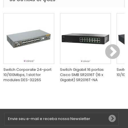
Switch Corporate 24-port
Switch Gigabit 16 portas
Switc
10/100Mbps, 1 slot for
Cisco SMB SR2016T (16 x
10/100
modules DES-3226S
Gigabit) SR2016T-NA