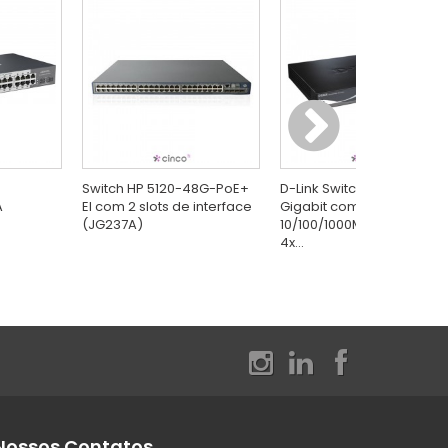
Switch HP 5120-48G-PoE+
D-Link Switch Gerenciável
A
EI com 2 slots de interface
Gigabit com 24x
(JG237A)
10/100/1000Mbps RJ45 +
4x...
Nossos Contatos