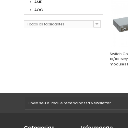
AMD
AOC
Todos os fabricantes
Switch Co
10/100Mbps
modules 
Categorias
Informação