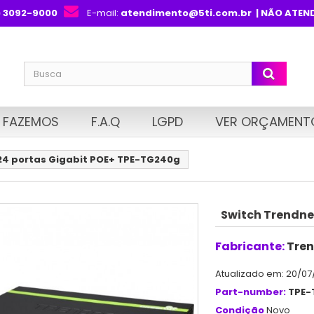
) 3092-9000
E-mail:
atendimento@5ti.com.br
| NÃO ATEN
 FAZEMOS
F.A.Q
LGPD
VER ORÇAMENT
24 portas Gigabit POE+ TPE-TG240g
Switch Trendne
Fabricante:
Tren
Atualizado em: 20/07
Part-number:
TPE-
Condição
Novo