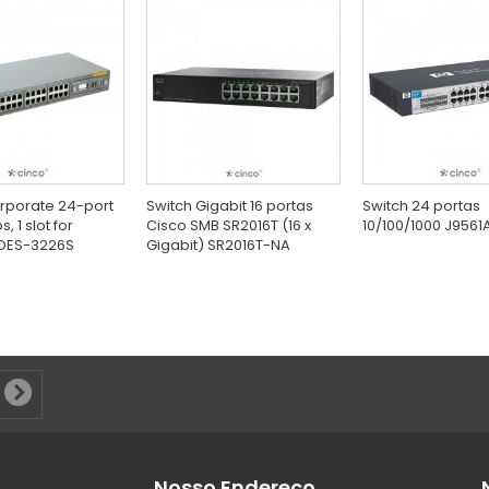
rporate 24-port
Switch Gigabit 16 portas
Switch 24 portas
, 1 slot for
Cisco SMB SR2016T (16 x
10/100/1000 J9561
DES-3226S
Gigabit) SR2016T-NA
Nosso Endereço