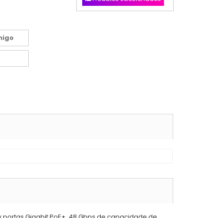
migo
x portas Gigabit PoE+, 48 Gbps de capacidade de