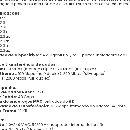
ção e power budget PoE de 370 Watts. Este resistente switch de m
ificações:
s:
2.3
02.3u
2.3x
02.3ab
2.3af
2.3at
02.3az
ace do dispositivo:
24 x Gigabit PoE/PoE+ portas,
Indicadores de L
de transferência de dados:
net:
10 Mbps (metade dúplex), 20 Mbps (full-duplex)
Ethernet:
100 Mbps (half-duplex), 200 Mbps (full-duplex)
it:
2000 Mbps (full-duplex)
mpenho:
r de Dados RAM:
512 KB
h Fabric:
48 Gbps
a de endereços MAC:
entradas de 8 K
idade de transferência:
35,7 Mpps (tamanho do pacote 64-byte)
 Frame:
10 KB
ia:
da:
110-240 V AC, 50/60 Hz adaptador interno de tensão
umo:
36 Watts (Máx. sem PD)