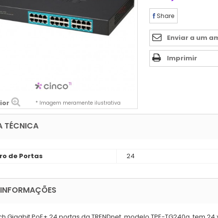
Share
Enviar a um a
Imprimir
ior
* Imagem meramente ilustrativa
A TÉCNICA
o de Portas
24
 INFORMAÇÕES
ch Gigabit PoE+ 24 portas da TRENDnet, modelo TPE-TG240g, tem 24 