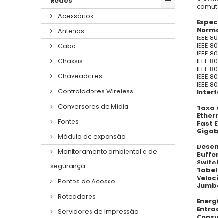
Redes
comuta
Acessórios
Espec
Norma
Antenas
IEEE 80
IEEE 8
Cabo
IEEE 80
IEEE 8
Chassis
IEEE 80
Chaveadores
IEEE 80
IEEE 8
Controladores Wireless
Interf
Conversores de Mídia
Taxa 
Ether
Fontes
Fast 
Gigab
Módulo de expansão
Dese
Monitoramento ambiental e de
Buffe
Switc
segurança
Tabel
Veloc
Pontos de Acesso
Jumbo
Roteadores
Energ
Entra
Servidores de Impressão
Cons