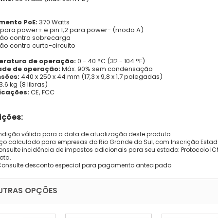
mento PoE:
370 Watts
6 para power+ e pin 1,2 para power- (modo A)
ão contra sobrecarga
ão contra curto-circuito
ratura de operação:
0 - 40 °C (32 - 104 °F)
de de operação:
Máx. 90% sem condensação
sões:
440 x 250 x 44 mm (17,3 x 9,8 x 1,7 polegadas)
3.6 kg (8 libras)
ficações:
CE,
FCC
ções:
dição válida para a data de atualização deste produto.
eço calculado para empresas do Rio Grande do Sul, com Inscrição Estad
onsulte incidência de impostos adicionais para seu estado: Protocolo ICMS
ota.
Consulte desconto especial para pagamento antecipado.
UTRAS OPÇÕES