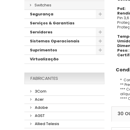
Switches
PoE:
Rendi
Segurança
Pin 3,
Proteç
Serviços & Garantias
Proteç
Servidores
Tempe
Umida
Sistemas Operacionais
Dimen
Suprimentos
Peso:
Certi
Virtualização
Condi
FABRICANTES
* Con
** Pr
*** C
3Com
alíqu
**** 
Acer
Adobe
30 O
AGST
Allied Telesis