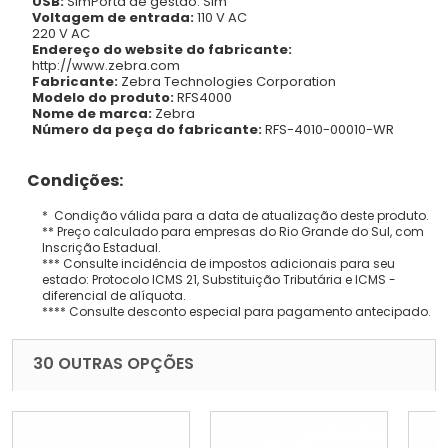
USB:
SimPorta de gestão: Sim
Voltagem de entrada:
110 V AC
220 V AC
Endereço do website do fabricante:
http://www.zebra.com
Fabricante:
Zebra Technologies Corporation
Modelo do produto:
RFS4000
Nome de marca:
Zebra
Número da peça do fabricante:
RFS-4010-00010-WR
Condições:
* Condição válida para a data de atualização deste produto.
** Preço calculado para empresas do Rio Grande do Sul, com
Inscrição Estadual.
*** Consulte incidência de impostos adicionais para seu
estado: Protocolo ICMS 21, Substituição Tributária e ICMS -
diferencial de alíquota.
**** Consulte desconto especial para pagamento antecipado.
30 OUTRAS OPÇÕES