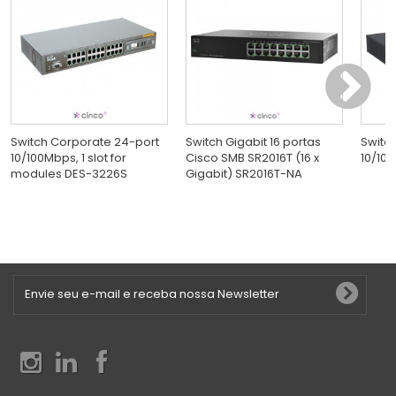
Switch Corporate 24-port
Switch Gigabit 16 portas
Switc
10/100Mbps, 1 slot for
Cisco SMB SR2016T (16 x
10/100
modules DES-3226S
Gigabit) SR2016T-NA