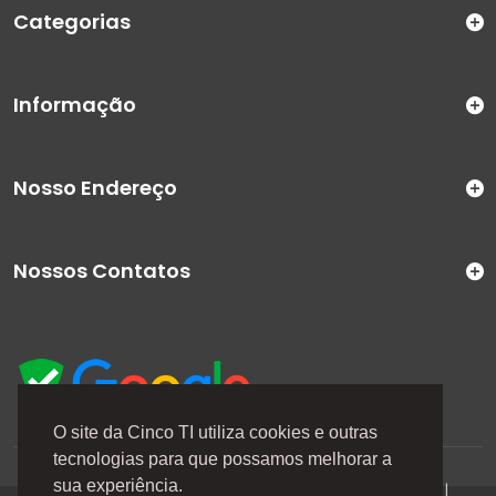
Categorias
Informação
Nosso Endereço
Nossos Contatos
O site da Cinco TI utiliza cookies e outras
tecnologias para que possamos melhorar a
A Cinco TI (5TI) é uma marca registrada de CINCO TI
sua experiência.
COMERCIO E SERVICOS LTDA | CNPJ: 08.307.867/0001-04 |