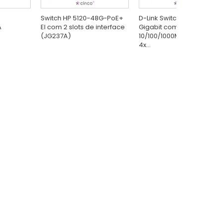
Switch HP 5120-48G-PoE+
D-Link Switch Gerenciável
A
EI com 2 slots de interface
Gigabit com 24x
(JG237A)
10/100/1000Mbps RJ45 +
4x...