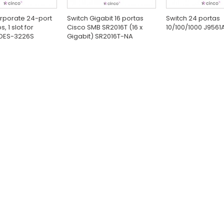
rporate 24-port
Switch Gigabit 16 portas
Switch 24 portas
, 1 slot for
Cisco SMB SR2016T (16 x
10/100/1000 J9561
DES-3226S
Gigabit) SR2016T-NA