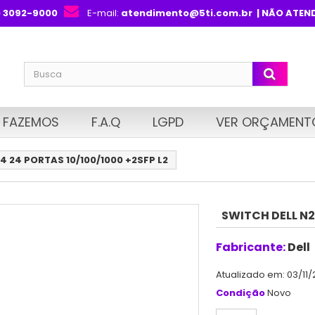
) 3092-9000
E-mail:
atendimento@5ti.com.br
| NÃO ATEN
 FAZEMOS
F.A.Q
LGPD
VER ORÇAMENT
4 24 PORTAS 10/100/1000 +2SFP L2
SWITCH DELL N2
Fabricante:
Dell
Atualizado em: 03/11/
Condição
Novo