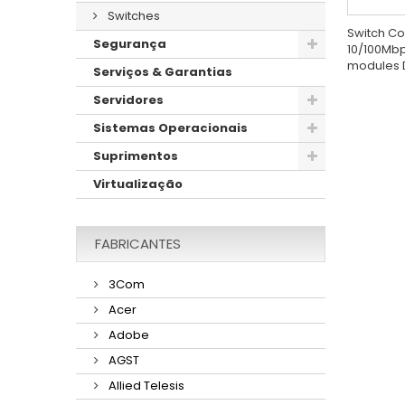
Switches
Switch Co
Segurança
10/100Mbps
modules 
Serviços & Garantias
Servidores
Sistemas Operacionais
Suprimentos
Virtualização
FABRICANTES
3Com
Acer
Adobe
AGST
Allied Telesis