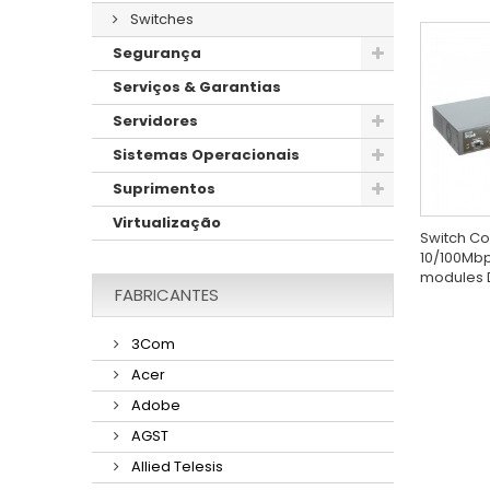
Switches
Segurança
Serviços & Garantias
Servidores
Sistemas Operacionais
Suprimentos
Virtualização
Switch Co
10/100Mbps
modules 
FABRICANTES
3Com
Acer
Adobe
AGST
Allied Telesis