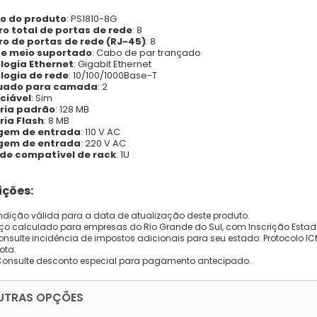
o do produto
: PS1810-8G
o total de portas de rede
: 8
o de portas de rede (RJ-45)
: 8
de meio suportado
: Cabo de par trançado
logia Ethernet
: Gigabit Ethernet
logia de rede
: 10/100/1000Base-T
uado para camada
: 2
ciável
: Sim
ia padrão
: 128 MB
ia Flash
: 8 MB
gem de entrada
: 110 V AC
gem de entrada
: 220 V AC
de compatível de rack
: 1U
ções:
dição válida para a data de atualização deste produto.
eço calculado para empresas do Rio Grande do Sul, com Inscrição Estad
onsulte incidência de impostos adicionais para seu estado: Protocolo ICMS
ota.
Consulte desconto especial para pagamento antecipado.
UTRAS OPÇÕES