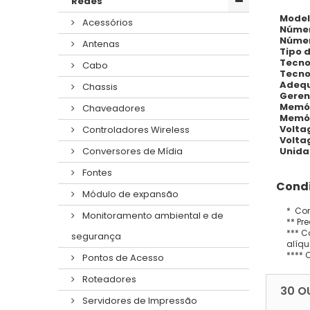
Redes
Model
Acessórios
Númer
Númer
Antenas
Tipo 
Tecno
Cabo
Tecno
Adeq
Chassis
Geren
Memór
Chaveadores
Memór
Volta
Controladores Wireless
Volta
Unida
Conversores de Mídia
Fontes
Condi
Módulo de expansão
* Con
Monitoramento ambiental e de
** Pr
*** C
segurança
alíqu
**** 
Pontos de Acesso
Roteadores
30 O
Servidores de Impressão