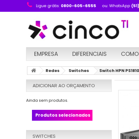
Ligue grátis:
0800-605-6555
ou: WhatsApp
(51
EMPRESA
DIFERENCIAIS
COMO
Redes
Switches
Switch HPN PS181
ADICIONAR AO ORÇAMENTO
Ainda sem produtos.
Produtos selecionados
SWITCHES