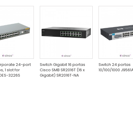
rporate 24-port
Switch Gigabit 16 portas
Switch 24 portas
, 1 slot for
Cisco SMB SR2016T (16 x
10/100/1000 J9561
DES-3226S
Gigabit) SR2016T-NA