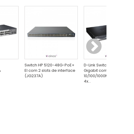
Switch HP 5120-48G-PoE+
D-Link Switch Gerenciável
A
EI com 2 slots de interface
Gigabit com 24x
(JG237A)
10/100/1000Mbps RJ45 +
4x...