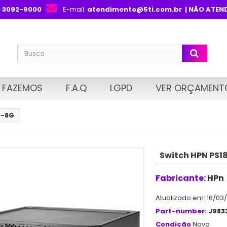
) 3092-9000
E-mail:
atendimento@5ti.com.br
| NÃO ATEN
 FAZEMOS
F.A.Q
LGPD
VER ORÇAMENT
0-8G
Switch HPN PS1
Fabricante:
HPn
Atualizado em: 16/03
Part-number:
J983
Condição
Novo