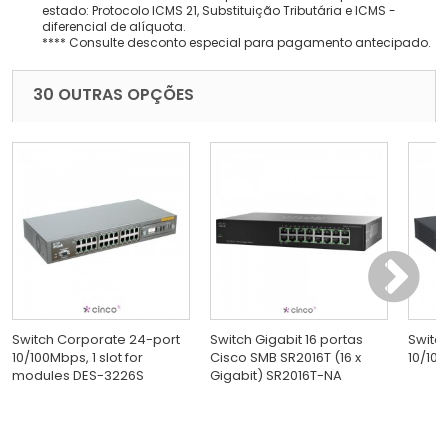
estado: Protocolo ICMS 21, Substituição Tributária e ICMS -
diferencial de alíquota.
**** Consulte desconto especial para pagamento antecipado.
30 OUTRAS OPÇÕES
Switch Corporate 24-port
Switch Gigabit 16 portas
Switc
10/100Mbps, 1 slot for
Cisco SMB SR2016T (16 x
10/100
modules DES-3226S
Gigabit) SR2016T-NA