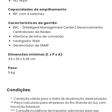
192 Gbps
Capacidades de empilhamento:
IRF, com 4 switches
Caracteristicas de gestão:
IMC - (Intelligent Management Center) Gerenciamento
Centralizado de Redes
interface de linha de comando
navegador Web
Gerenciador de SNMP
Dimensões mínimas (L x P x A):
44 x 30 x 4,36 cm
Peso:
5 kg
Condições:
* Condição válida para a data de atualização deste produto.
** Preço calculado para empresas do Rio Grande do Sul, com
Inscrição Estadual.
*** Consulte incidência de impostos adicionais para seu