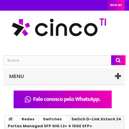
Entrar
MENU
Redes
Switches
Swtich D-Link Xstack 24
Portas Managed SFP GIG L2+ 4 10GE SFP+