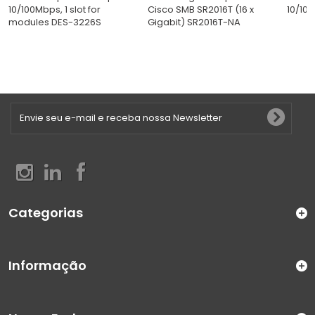
10/100Mbps, 1 slot for
Cisco SMB SR2016T (16 x
10/100
modules DES-3226S
Gigabit) SR2016T-NA
Categorias
Informação