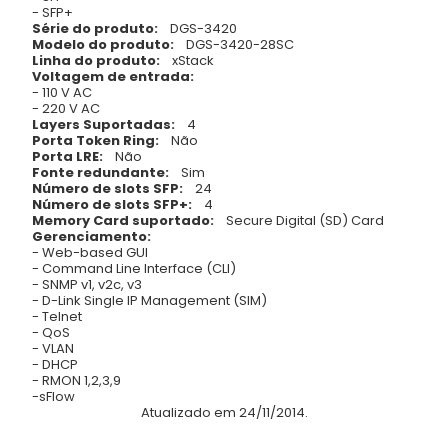
- SFP+
Série do produto:
DGS-3420
Modelo do produto:
DGS-3420-28SC
Linha do produto:
xStack
Voltagem de entrada:
- 110 V AC
- 220 V AC
Layers Suportadas:
4
Porta Token Ring:
Não
Porta LRE:
Não
Fonte redundante:
Sim
Número de slots SFP:
24
Número de slots SFP+:
4
Memory Card suportado:
Secure Digital (SD) Card
Gerenciamento:
- Web-based GUI
- Command Line Interface (CLI)
- SNMP v1, v2c, v3
- D-Link Single IP Management (SIM)
- Telnet
- QoS
- VLAN
- DHCP
- RMON 1,2,3,9
-sFlow
Atualizado em 24/11/2014.