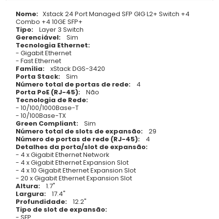
Nome:
Xstack 24 Port Managed SFP GIG L2+ Switch +4
Combo +4 10GE SFP+
Tipo:
Layer 3 Switch
Gerenciável:
Sim
Tecnologia Ethernet:
- Gigabit Ethernet
- Fast Ethernet
Família:
xStack DGS-3420
Porta Stack:
Sim
Número total de portas de rede:
4
Porta PoE (RJ-45):
Não
Tecnologia de Rede:
- 10/100/1000Base-T
- 10/100Base-TX
Green Compliant:
Sim
Número total de slots de expansão:
29
Número de portas de rede (RJ-45):
4
Detalhes da porta/slot de expansão:
- 4 x Gigabit Ethernet Network
- 4 x Gigabit Ethernet Expansion Slot
- 4 x 10 Gigabit Ethernet Expansion Slot
- 20 x Gigabit Ethernet Expansion Slot
Altura:
1.7"
Largura:
17.4"
Profundidade:
12.2"
Tipo de slot de expansão:
- SFP