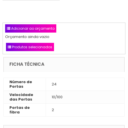
Adicionar ao orçamento
Orçamento ainda vazio
Produtos selecionados
FICHA TÉCNICA
Número de
24
Portas
Velocidade
10/100
das Portas
Portas de
2
fibra