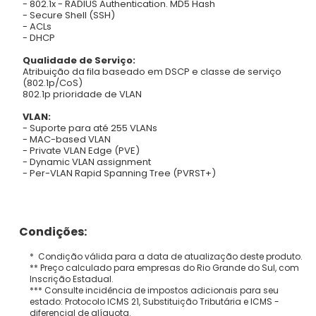
- 802.1x - RADIUS Authentication. MD5 Hash
- Secure Shell (SSH)
- ACLs
- DHCP
Qualidade de Serviço:
Atribuição da fila baseado em DSCP e classe de serviço
(802.1p/CoS)
802.1p prioridade de VLAN
VLAN:
- Suporte para até 255 VLANs
- MAC-based VLAN
- Private VLAN Edge (PVE)
- Dynamic VLAN assignment
- Per-VLAN Rapid Spanning Tree (PVRST+)
Condições:
* Condição válida para a data de atualização deste produto.
** Preço calculado para empresas do Rio Grande do Sul, com
Inscrição Estadual.
*** Consulte incidência de impostos adicionais para seu
estado: Protocolo ICMS 21, Substituição Tributária e ICMS -
diferencial de alíquota.