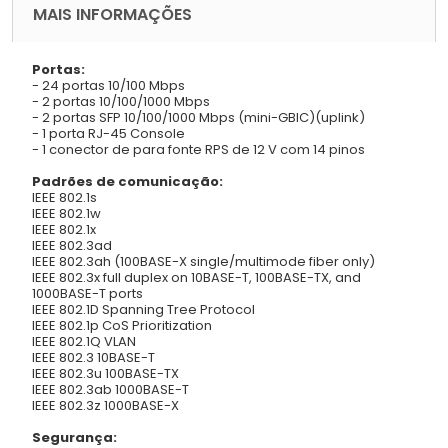
MAIS INFORMAÇÕES
Portas:
- 24 portas 10/100 Mbps
- 2 portas 10/100/1000 Mbps
- 2 portas SFP 10/100/1000 Mbps (mini-GBIC)(uplink)
- 1 porta RJ-45 Console
- 1 conector de para fonte RPS de 12 V com 14 pinos
Padrões de comunicação:
IEEE 802.1s
IEEE 802.1w
IEEE 802.1x
IEEE 802.3ad
IEEE 802.3ah (100BASE-X single/multimode fiber only)
IEEE 802.3x full duplex on 10BASE-T, 100BASE-TX, and
1000BASE-T ports
IEEE 802.1D Spanning Tree Protocol
IEEE 802.1p CoS Prioritization
IEEE 802.1Q VLAN
IEEE 802.3 10BASE-T
IEEE 802.3u 100BASE-TX
IEEE 802.3ab 1000BASE-T
IEEE 802.3z 1000BASE-X
Segurança: