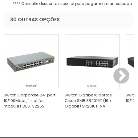
**** Consulte desconto especial para pagamento antecipado.
30 OUTRAS OPÇÕES
Switch Corporate 24-port
Switch Gigabit 16 portas
Switc
10/100Mbps, 1 slot for
Cisco SMB SR2016T (16 x
10/100
modules DES-3226S
Gigabit) SR2016T-NA